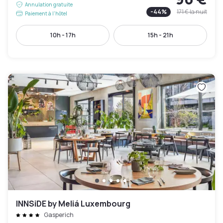
Annulation gratuite
-
44
%
171 €
la nuit
Paiement à l'hôtel
10h - 17h
15h - 21h
INNSiDE by Meliá Luxembourg
Gasperich