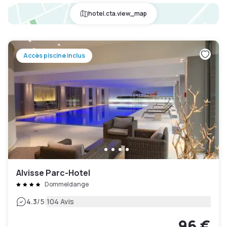
hotel.cta.view_map
Accès piscine inclus
Alvisse Parc-Hotel
Dommeldange
|
4.3
/5
104 Avis
96 €