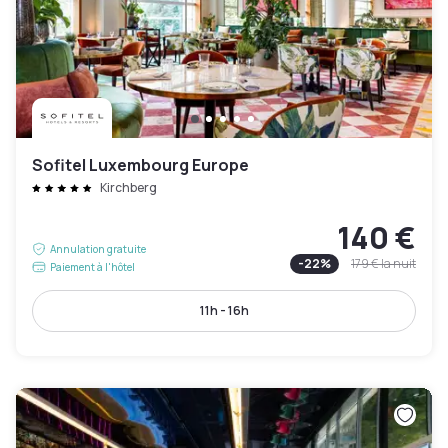
Sofitel Luxembourg Europe
Kirchberg
140 €
Annulation gratuite
-
22
%
179 €
la nuit
Paiement à l'hôtel
11h - 16h