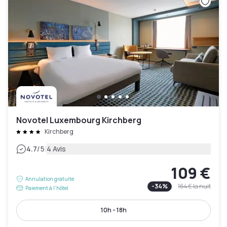
Novotel Luxembourg Kirchberg
Kirchberg
|
4.7
/5
4 Avis
109 €
Annulation gratuite
-
34
%
164 €
la nuit
Paiement à l'hôtel
10h - 18h