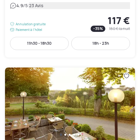
|
4.9
/5
23 Avis
117 €
Annulation gratuite
-
35
%
180 €
la nuit
Paiement à l'hôtel
11h30 - 18h30
18h - 23h