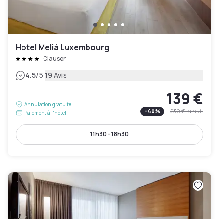
Hotel Meliá Luxembourg
Clausen
|
4.5
/5
19 Avis
139 €
Annulation gratuite
-
40
%
230 €
la nuit
Paiement à l'hôtel
11h30 - 18h30