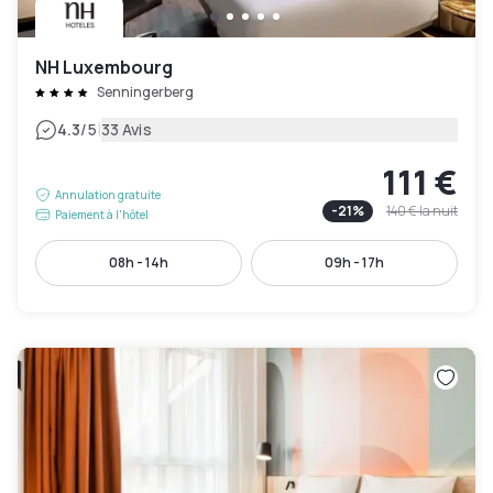
NH Luxembourg
Senningerberg
|
4.3
/5
33 Avis
111 €
Annulation gratuite
-
21
%
140 €
la nuit
Paiement à l'hôtel
08h - 14h
09h - 17h