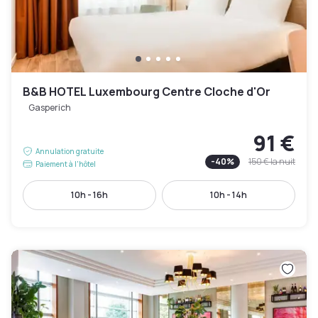
B&B HOTEL Luxembourg Centre Cloche d'Or
Gasperich
91 €
Annulation gratuite
-
40
%
150 €
la nuit
Paiement à l'hôtel
10h - 16h
10h - 14h