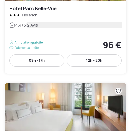
Hotel Parc Belle-Vue
Hollerich
|
4.4
/5
2 Avis
96 €
Annulation gratuite
Paiement à l'hôtel
09h - 17h
12h - 20h