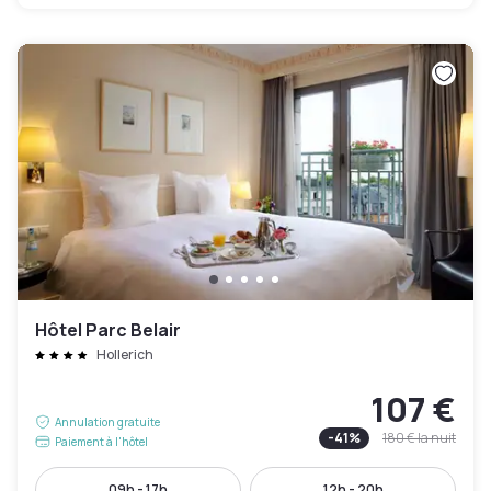
Hôtel Parc Belair
Hollerich
107 €
Annulation gratuite
-
41
%
180 €
la nuit
Paiement à l'hôtel
09h - 17h
12h - 20h