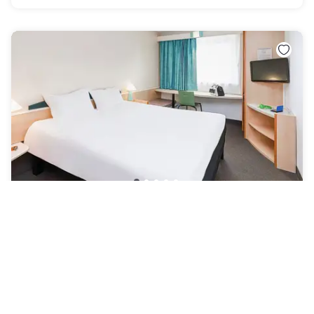
ibis Luxembourg Sud
Livange
|
4.3
/5
60 Avis
60 €
Annulation gratuite
-
24
%
78 €
la nuit
Paiement à l'hôtel