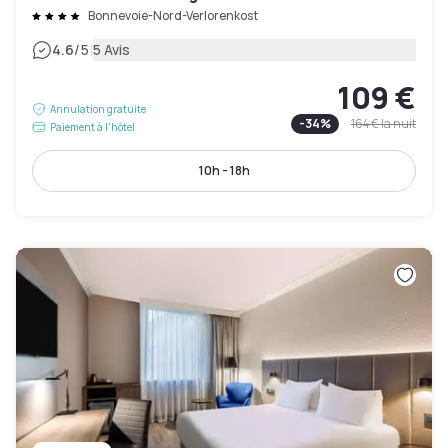
Bonnevoie-Nord-Verlorenkost
|
4.6
/5
5 Avis
109 €
Annulation gratuite
-
34
%
164 €
la nuit
Paiement à l'hôtel
10h - 18h