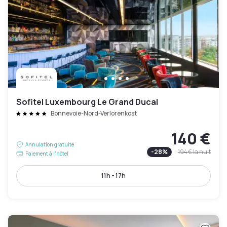
Sofitel Luxembourg Le Grand Ducal
Bonnevoie-Nord-Verlorenkost
140 €
Annulation gratuite
-
28
%
194 €
la nuit
Paiement à l'hôtel
11h - 17h