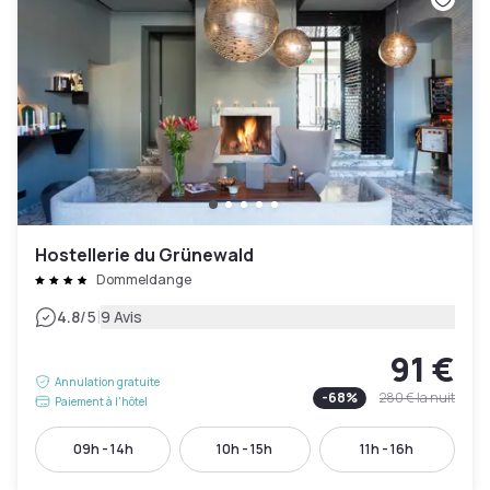
Hostellerie du Grünewald
Dommeldange
|
4.8
/5
9 Avis
91 €
Annulation gratuite
-
68
%
280 €
la nuit
Paiement à l'hôtel
09h - 14h
10h - 15h
11h - 16h