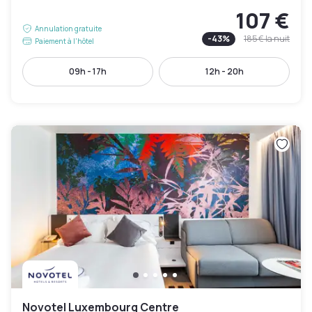
107 €
Annulation gratuite
-
43
%
185 €
la nuit
Paiement à l'hôtel
09h - 17h
12h - 20h
Novotel Luxembourg Centre