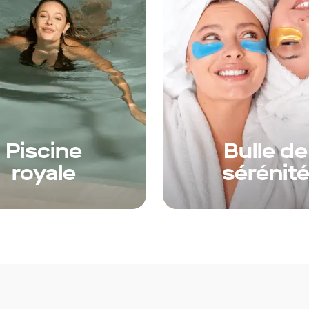
Piscine
Bulle de
royale
sérénit