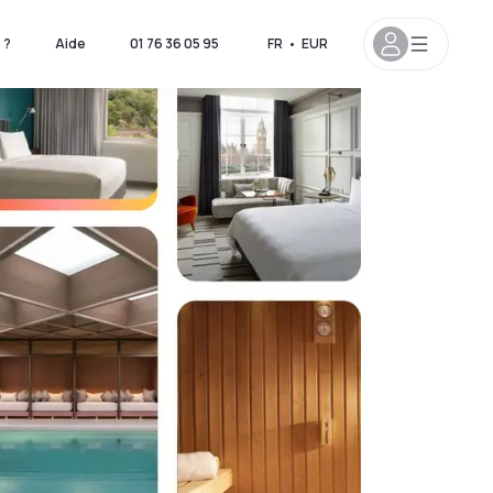
 ?
Aide
01 76 36 05 95
FR
•
EUR