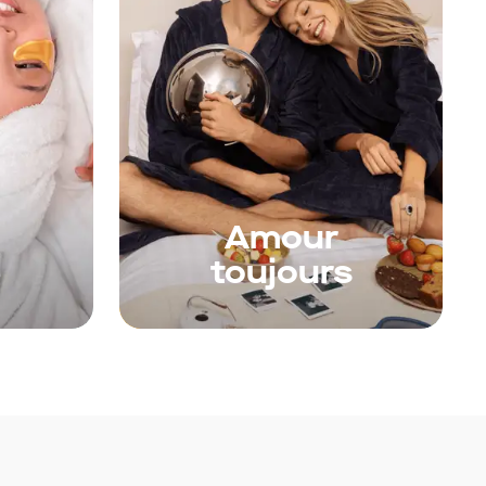
Amour
é
toujours