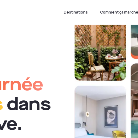
Destinations
Comment ça marche
urnée
s
dans
ve.