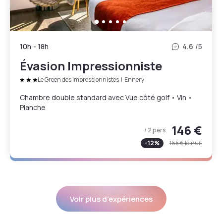
10h
-
18h
4.6
/5
Évasion Impressionniste
Le Green des Impressionnistes
|
Ennery
Chambre double standard avec Vue côté golf • Vin •
Planche
146 €
/ 2 pers.
-
12
%
165 €
la nuit
Voir plus d’expériences