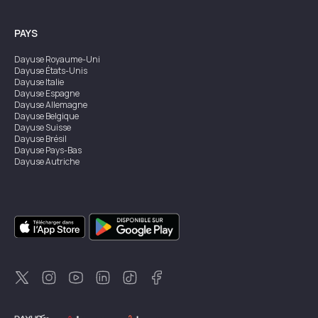
PAYS
Dayuse
Royaume-Uni
Dayuse
États-Unis
Dayuse
Italie
Dayuse
Espagne
Dayuse
Allemagne
Dayuse
Belgique
Dayuse
Suisse
Dayuse
Brésil
Dayuse
Pays-Bas
Dayuse
Autriche
Dayuse
Australie
Dayuse
Irlande
Dayuse
Hong Kong
Dayuse
Canada
Dayuse
Singapour
Dayuse
Suède
Dayuse
Thaïlande
Dayuse
Portugal
Dayuse
Corée
Dayuse
Nouvelle-Zélande
Dayuse
Turquie