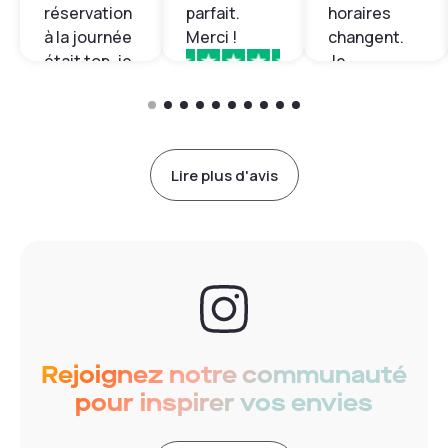
réservation
parfait.
horaires
à la journée
Merci !
changent.
était top, je
Je
recommande
recommande
Jean
fortement !!
!
Marc
Sophia
Lire plus d'avis
Rejoignez notre communauté
pour inspirer vos envies