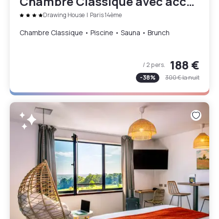
Chambre Classique avec accès piscine & sauna et brunch pour 2
Drawing House
|
Paris 14ème
Chambre Classique • Piscine • Sauna • Brunch
188 €
/ 2 pers.
-
38
%
300 €
la nuit