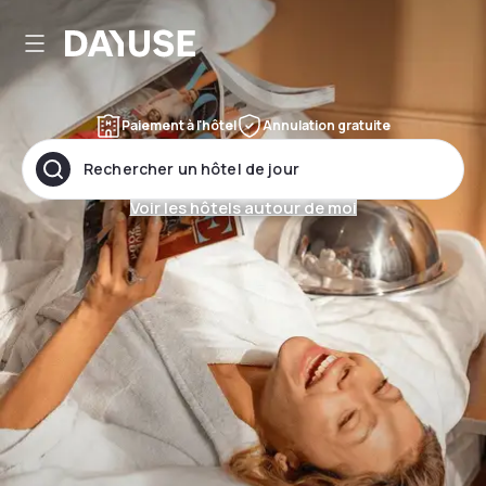
Dayuse
Paiement à l'hôtel
Annulation gratuite
Rechercher un hôtel de jour
Voir les hôtels autour de moi