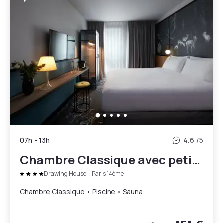
07h
-
13h
4.6
/5
Chambre Classique avec petit-déjeuner et accès Spa
Drawing House
|
Paris 14ème
Chambre Classique • Piscine • Sauna