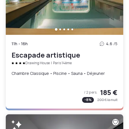
11h
-
16h
4.6
/5
Escapade artistique
Drawing House
|
Paris 14ème
Chambre Classique • Piscine • Sauna • Déjeuner
185 €
/ 2 pers.
-
8
%
200 €
la nuit