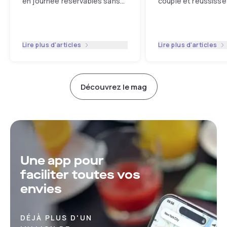
en journée réservables sans
couple et réussisse
payer à l'avance vous
escapade à deux !
...
attendent !
...
Lire plus d'articles
Lire plus d'articles
Découvrez le mag
Une app pour
faciliter toutes vos
envies
DÉJÀ PLUS D'UN