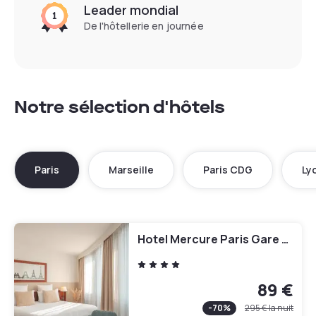
Leader mondial
De l'hôtellerie en journée
Notre sélection d'hôtels
Paris
Marseille
Paris CDG
Ly
Hotel Mercure Paris Gare Montparnasse TGV
89 €
-
70
%
295 €
la nuit