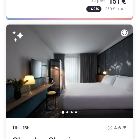
151 €
/ 2 pers.
-
42
%
259 €
la nuit
11h
-
15h
4.6
/5