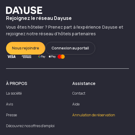
Dayuse
Dans quels pays peut-on réserver des hôtels
Rejoignez le réseau Dayuse
avec Dayuse ?
Vous êtes hôtelier ? Prenez part à l’expérience Dayuse et
rejoignez notre réseau d’hôtels partenaires
Comment devenir un hôtel partenaire de
Dayuse ?
Nous rejoindre
Connexion au portail
À PROPOS
Assistance
La société
Contact
Avis
Aide
Presse
Annulation de réservation
Découvrez nos offres d'emploi