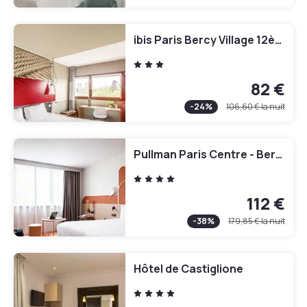
ibis Paris Bercy Village 12ème
82 €
-
24
%
106,60 €
la nuit
Pullman Paris Centre - Bercy
112 €
-
38
%
179,85 €
la nuit
Hôtel de Castiglione