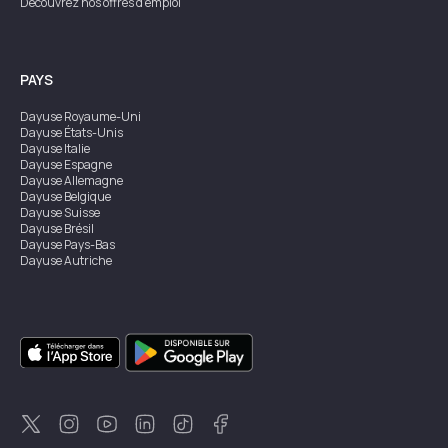
Découvrez nos offres d'emploi
PAYS
Dayuse
Royaume-Uni
Dayuse
États-Unis
Dayuse
Italie
Dayuse
Espagne
Dayuse
Allemagne
Dayuse
Belgique
Dayuse
Suisse
Dayuse
Brésil
Dayuse
Pays-Bas
Dayuse
Autriche
Dayuse
Australie
Dayuse
Irlande
Dayuse
Hong Kong
Dayuse
Canada
Dayuse
Singapour
Dayuse
Suède
Dayuse
Thaïlande
Dayuse
Portugal
Dayuse
Corée
Dayuse
Nouvelle-Zélande
Dayuse
Turquie