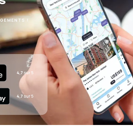
s
RGEMENTS !
4,7
sur 5
4,7
sur 5