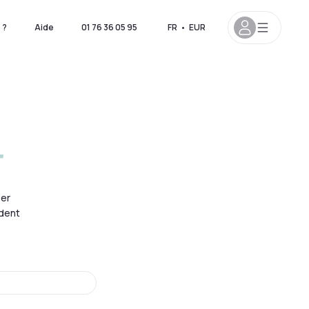
 ?
Aide
01 76 36 05 95
FR
•
EUR
r
ser
ndent