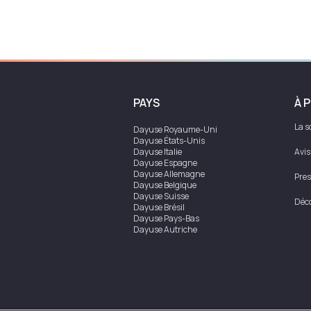
PAYS
À 
La s
Dayuse
Royaume-Uni
Dayuse
États-Unis
Dayuse
Italie
Avis
Dayuse
Espagne
Dayuse
Allemagne
Pres
Dayuse
Belgique
Dayuse
Suisse
Déco
Dayuse
Brésil
Dayuse
Pays-Bas
Dayuse
Autriche
Dayuse
Australie
Dayuse
Irlande
Dayuse
Hong Kong
Dayuse
Canada
Dayuse
Singapour
Dayuse
Suède
Dayuse
Thaïlande