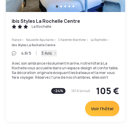
ibis Styles La Rochelle Centre
La Rochelle
France
>
Nouvelle-Aquitaine
>
Charente-Maritime
>
La Rochelle
>
ibis Styles La Rochelle Centre
4.8
/5
3 Avis
Avec son ambiance résolument marine, notre hôtel à La
Rochelle vous accueille dans un espace design et confortable.
Sa décoration originale évoquant les bateaux et la mer vous
fera voyager. Réservez l'une de nos chambres, elles sont
toutes climatisées et pour vos séjours à plusieurs, nous
disposons de 3 suites familiales en duplex. Petit-déjeuner et
105 €
-
24
%
137 €
la nuit
wifi illimité sont inclus. Nous mettons à votre disposition une
salle de sport, un bar, des en-cas, ainsi qu'un parking situé à
500 m.
Voir l'hôtel