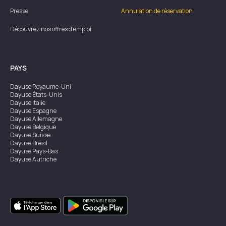
Presse
Annulation de réservation
Découvrez nos offres d'emploi
PAYS
Dayuse
Royaume-Uni
Dayuse
États-Unis
Dayuse
Italie
Dayuse
Espagne
Dayuse
Allemagne
Dayuse
Belgique
Dayuse
Suisse
Dayuse
Brésil
Dayuse
Pays-Bas
Dayuse
Autriche
Dayuse
Australie
Dayuse
Irlande
Dayuse
Hong Kong
Dayuse
Canada
Dayuse
Singapour
Dayuse
Suède
Dayuse
Thaïlande
Dayuse
Portugal