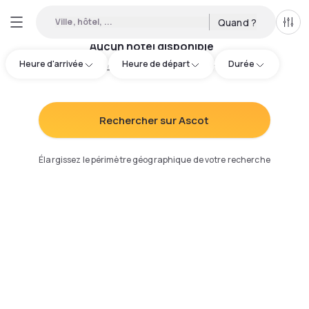
Ville, hôtel, ...
Quand ?
Tous
Aucun hôtel disponible
Heure d'arrivée
Heure de départ
Durée
Essayez d'ajuster votre recherche
:
Rechercher sur Ascot
Élargissez le périmètre géographique de votre recherche