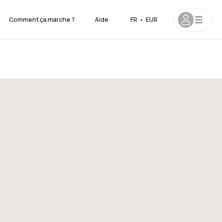
Comment ça marche ?
Aide
FR
•
EUR