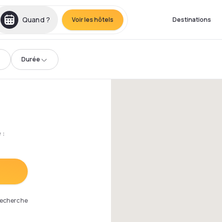
Quand ?
Voir les hôtels
Destinations
Durée
e
:
 recherche