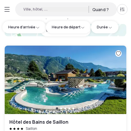
Ville, hôtel, ...
Quand ?
Tous
Hôtel disponible en journée à Wallis
:
1
Heure d'arrivée
Heure de départ
Durée
hotel.cta.view_map
Hôtel des Bains de Saillon
Saillon