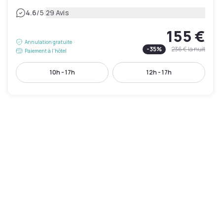
|
4.6
/5
29 Avis
155 €
Annulation gratuite
-
35
%
236 €
la nuit
Paiement à l'hôtel
10h - 17h
12h - 17h