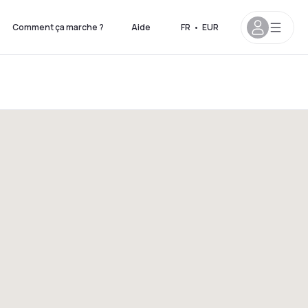
Comment ça marche ?
Aide
FR
•
EUR