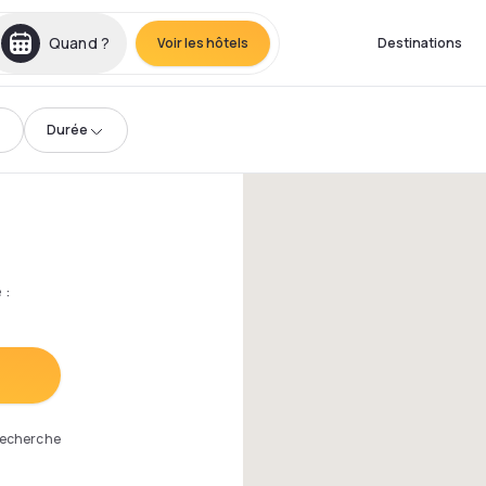
Quand ?
Voir les hôtels
Destinations
Durée
e
:
 recherche