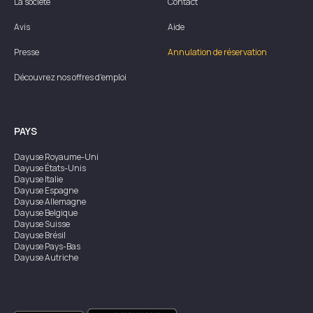
La société
Contact
Avis
Aide
Presse
Annulation de réservation
Découvrez nos offres d'emploi
PAYS
Dayuse
Royaume-Uni
Dayuse
États-Unis
Dayuse
Italie
Dayuse
Espagne
Dayuse
Allemagne
Dayuse
Belgique
Dayuse
Suisse
Dayuse
Brésil
Dayuse
Pays-Bas
Dayuse
Autriche
Dayuse
Australie
Dayuse
Irlande
Dayuse
Hong Kong
Dayuse
Canada