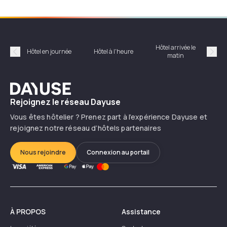
Hôtel arrivée le
Hôte
Hôtel en journée
Hôtel à l'heure
matin
Précédent
Suiv
Dayuse
Rejoignez le réseau Dayuse
Vous êtes hôtelier ? Prenez part à l’expérience Dayuse et
rejoignez notre réseau d’hôtels partenaires
Nous rejoindre
Connexion au portail
À PROPOS
Assistance