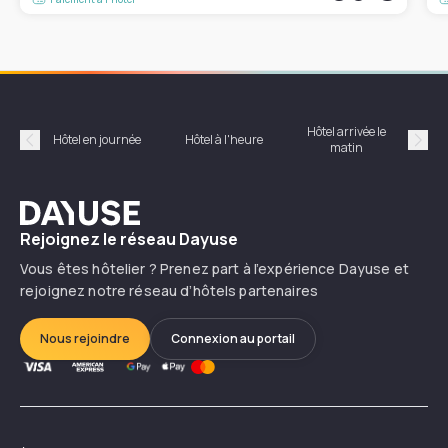
Hôtel arrivée le
Hôte
Hôtel en journée
Hôtel à l'heure
matin
Précédent
Suiv
Dayuse
Rejoignez le réseau Dayuse
Vous êtes hôtelier ? Prenez part à l’expérience Dayuse et
rejoignez notre réseau d’hôtels partenaires
Nous rejoindre
Connexion au portail