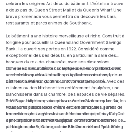
célèbre les origines Art déco du bâtiment. L'hôtel se trouve
à deux pas du Queen Street Mall et du Queen's Wharf. Une
brève promenade vous permettra de découvrir les bars,
restaurants et parcs animés de Southbank.
Le bâtiment a une histoire merveilleuse et riche. Construit à
l'origine pour accueillir la Queensland Government Savings
Bank, il a ouvert ses portes en 1922. Considéré comme
exceptionnel dès ses débuts, en particulier la salle des
banques du rez-de-chaussée, avec ses dimensions
immenses, ses colonnes somptueuses, son plafond orné,
Conçues dans un décor contemporain, les chambres sont
ses corniches détaillées et ses finitions en marbre, le
un choix de spacieux studios, d'appartements à une, deux
bâtiment a été conçu dans un style contemporain.
ou trois chambres, dont le confort n'est pas limité. Avec des
cuisines ou des kitchenettes entièrement équipées, une
blanchisserie dans la chambre, des espaces de vie séparés,
le WiFi gratuit et une réception ouverte 24 heures sur 24,
Pour vous déplacer, vous pouvez facilement compter sur les
vous aurez l'impression d'être encore chez vous. Faites de
transports publics de la ville, avec les principales gares
l'exercice dans le gymnase entièrement équipé, barbotez
ferroviaires, les arrêts de bus et le terminal de ferry CityCat
dans la piscine chauffée ou garez votre voiture dans le
à proximité. Pendant votre séjour, profitez de certaines des
parking sur place, l'aéroport de Brisbane n'étant qu'à 20
attractions de Brisbane, comme le Queensland Performing