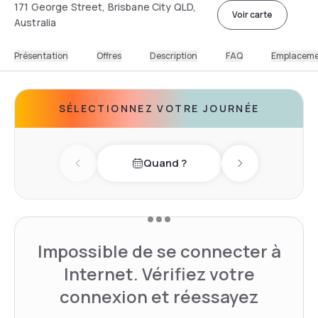
171 George Street, Brisbane City QLD,
Voir carte
Australia
Présentation
Offres
Description
FAQ
Emplacem
SÉLECTIONNEZ VOTRE JOURNÉE
Quand ?
Previous day
Next day
Impossible de se connecter à
Internet. Vérifiez votre
connexion et réessayez