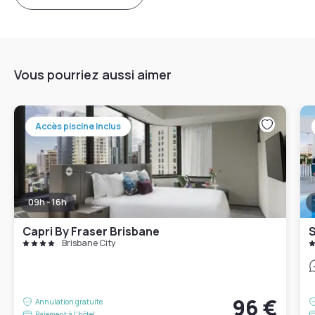
Vous pourriez aussi aimer
Accès piscine inclus
09h - 16h
Capri By Fraser Brisbane
S
Brisbane City
96 €
Annulation gratuite
Paiement à l'hôtel