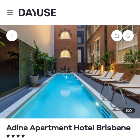
Dayuse
Partager
Enre
1
/
20
Adina Apartment Hotel Brisbane