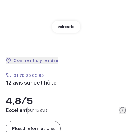
Voir carte
Comment s'y rendre
01 76 36 05 95
12 avis sur cet hôtel
4,8
/5
Info
Excellent
sur 15 avis
Plus d'informations