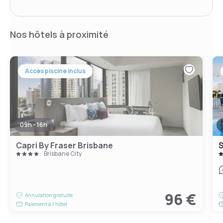
Nos hôtels à proximité
Accès piscine inclus
09h - 16h
Capri By Fraser Brisbane
S
Brisbane City
96 €
Annulation gratuite
Paiement à l'hôtel