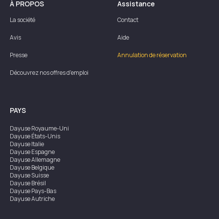
À PROPOS
Assistance
La société
Contact
Avis
Aide
Presse
Annulation de réservation
Découvrez nos offres d'emploi
PAYS
Dayuse
Royaume-Uni
Dayuse
États-Unis
Dayuse
Italie
Dayuse
Espagne
Dayuse
Allemagne
Dayuse
Belgique
Dayuse
Suisse
Dayuse
Brésil
Dayuse
Pays-Bas
Dayuse
Autriche
Dayuse
Australie
Dayuse
Irlande