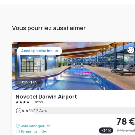
Vous pourriez aussi aimer
Accès piscine inclus
09h - 17h
Novotel Darwin Airport
Eaton
|
4.4
/5
17 Avis
78 
Annulation gratuite
-
34
%
117 €
la nui
Paiement à l'hôtel