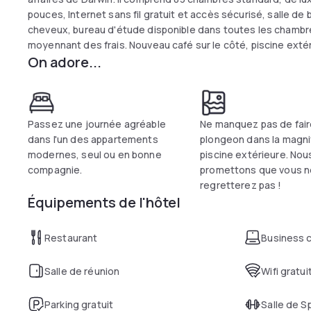
pouces, Internet sans fil gratuit et accès sécurisé, salle d
cheveux, bureau d'étude disponible dans toutes les chambres
moyennant des frais. Nouveau café sur le côté, piscine extéri
On adore...
services de réservation d'excursions.
Passez une journée agréable
Ne manquez pas de fair
dans l'un des appartements
plongeon dans la magni
modernes, seul ou en bonne
piscine extérieure. Nou
compagnie.
promettons que vous n
regretterez pas !
Équipements de l'hôtel
Restaurant
Business 
Salle de réunion
Wifi gratui
Parking gratuit
Salle de S