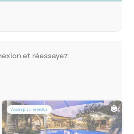
nnexion et réessayez
Accès piscine inclus