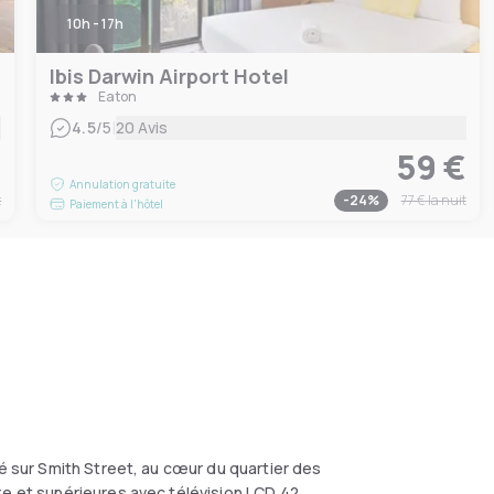
10h - 17h
Ibis Darwin Airport Hotel
Eaton
|
4.5
/5
20 Avis
€
59 €
Annulation gratuite
t
-
24
%
77 €
la nuit
Paiement à l'hôtel
ué sur Smith Street, au cœur du quartier des
xe et supérieures avec télévision LCD 42