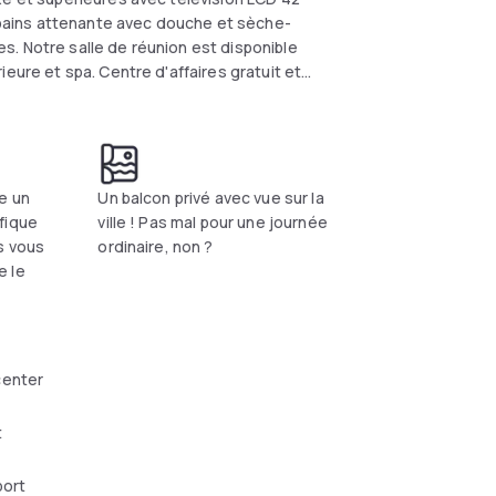
e bains attenante avec douche et sèche-
. Notre salle de réunion est disponible
eure et spa. Centre d'affaires gratuit et
e un
Un balcon privé avec vue sur la
fique
ville ! Pas mal pour une journée
s vous
ordinaire, non ?
e le
center
t
port