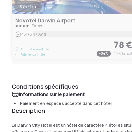
09h - 17h
Novotel Darwin Airport
Eaton
|
4.4
/5
17 Avis
78 
Annulation gratuite
-
34
%
117 €
la nui
Paiement à l'hôtel
Conditions spécifiques
Informations sur le paiement
Paiement en espèces accepté dans cet hôtel
Description
Le Darwin City Hotel est un hôtel de caractère 4 étoiles sit
affaires de Darwin. Il comprend 83 chambres standard, de lu