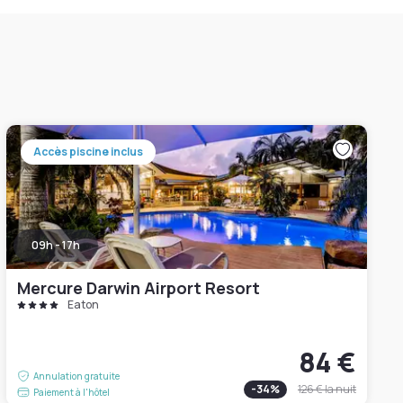
Accès piscine inclus
09h - 17h
Mercure Darwin Airport Resort
Eaton
84 €
Annulation gratuite
-
34
%
126 €
la nuit
Paiement à l'hôtel