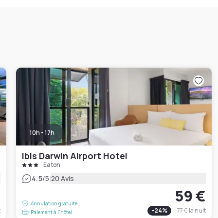
10h - 17h
Ibis Darwin Airport Hotel
Eaton
|
4.5
/5
20 Avis
€
59 €
Annulation gratuite
t
-
24
%
77 €
la nuit
Paiement à l'hôtel