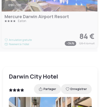
09h - 17h
Mercure Darwin Airport Resort
Eaton
84 €
Annulation gratuite
-
34
%
126 €
la nuit
Paiement à l'hôtel
Darwin City Hotel
Partager
Enregistrer