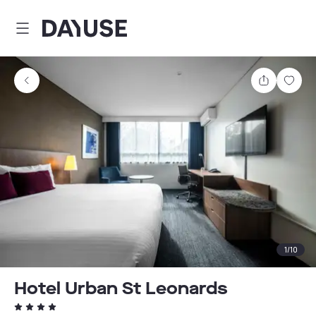
Dayuse
Partager
Enre
1
/
10
Hotel Urban St Leonards