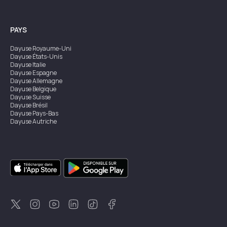
PAYS
Dayuse
Royaume-Uni
Dayuse
États-Unis
Dayuse
Italie
Dayuse
Espagne
Dayuse
Allemagne
Dayuse
Belgique
Dayuse
Suisse
Dayuse
Brésil
Dayuse
Pays-Bas
Dayuse
Autriche
Dayuse
Australie
Dayuse
Irlande
Dayuse
Hong Kong
Dayuse
Canada
Dayuse
Singapour
Dayuse
Suède
Dayuse
Thaïlande
Dayuse
Portugal
Dayuse
Corée
Dayuse
Nouvelle-Zélande
Dayuse
Turquie