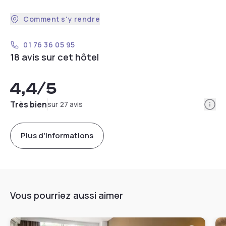
Comment s'y rendre
01 76 36 05 95
18 avis sur cet hôtel
4,4
/5
Info
Très bien
sur 27 avis
Plus d'informations
Vous pourriez aussi aimer