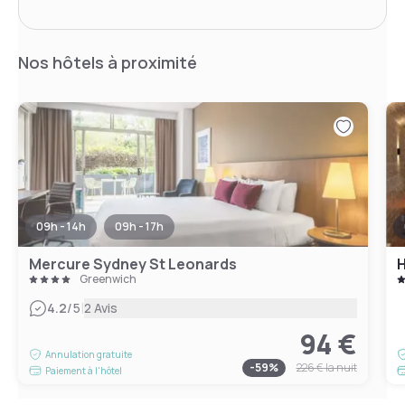
Nos hôtels à proximité
09h - 14h
09h - 17h
Mercure Sydney St Leonards
H
Greenwich
|
4.2
/5
2 Avis
94 €
Annulation gratuite
-
59
%
226 €
la nuit
Paiement à l'hôtel