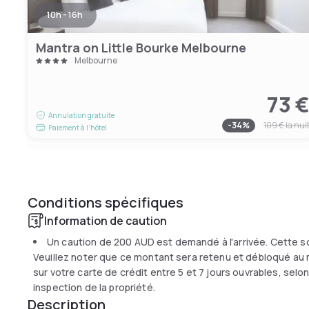
10h - 16h
Mantra on Little Bourke Melbourne
Melbourne
73 
Annulation gratuite
-
34
%
109 €
la nui
Paiement à l'hôtel
Conditions spécifiques
Information de caution
Un caution de
200 AUD
est demandé à l'arrivée. Cette s
Veuillez noter que ce montant sera retenu et débloqué au 
sur votre carte de crédit entre 5 et 7 jours ouvrables, sel
inspection de la propriété.
Description