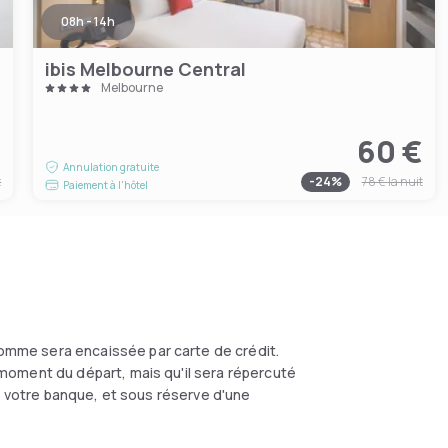
08h - 14h
ibis Melbourne Central
Melbourne
€
60 €
Annulation gratuite
t
-
24
%
78 €
la nuit
Paiement à l'hôtel
omme sera encaissée par carte de crédit.
moment du départ, mais qu'il sera répercuté
on votre banque, et sous réserve d'une