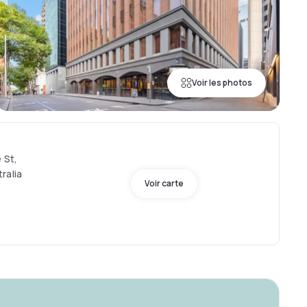
Voir les photos
 St,
ralia
Voir carte