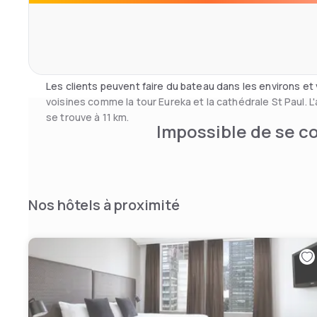
La propriété propose un ascenseur, l'enregistrement et 
consigne à bagages et un parking privé payant sur plac
supplémentaires comprennent un lave-linge, une salle d
l'italienne et une cuisine entièrement équipée.
Les clients peuvent faire du bateau dans les environs et v
voisines comme la tour Eureka et la cathédrale St Paul. 
se trouve à 11 km.
Impossible de se co
Nos hôtels à proximité