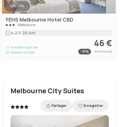
10h - 17h
YEHS Melbourne Hotel CBD
Melbourne
|
4.2
/5
26 Avis
46 €
Annulation gratuite
-
31
%
66 €
la nuit
Paiement à l'hôtel
Melbourne City Suites
Partager
Enregistrer