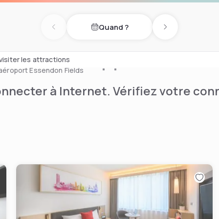
le départ express, une
e. Les équipements
Quand ?
e bains privée avec douche à
Previous day
Next day
isiter les attractions
L'aéroport Essendon Fields
nnecter à Internet. Vérifiez votre co