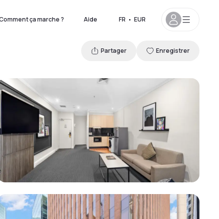
Comment ça marche ?
Aide
FR
•
EUR
Partager
Enregistrer