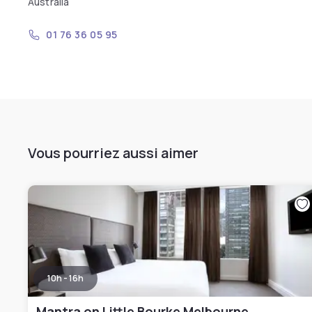
Australia
01 76 36 05 95
Vous pourriez aussi aimer
10h - 16h
Mantra on Little Bourke Melbourne