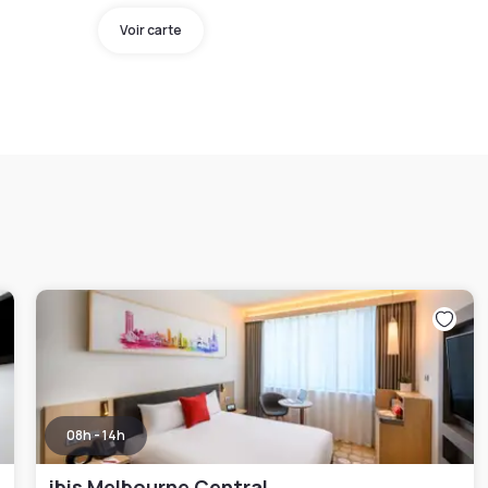
Voir carte
08h - 14h
ibis Melbourne Central