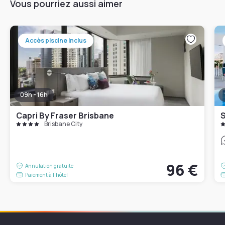
Vous pourriez aussi aimer
Accès piscine inclus
09h - 16h
Capri By Fraser Brisbane
S
Brisbane City
96 €
Annulation gratuite
Paiement à l'hôtel