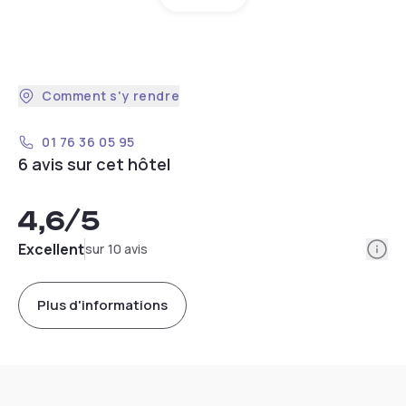
Comment s'y rendre
01 76 36 05 95
6 avis sur cet hôtel
4,6
/5
Info
Excellent
sur 10 avis
Plus d'informations