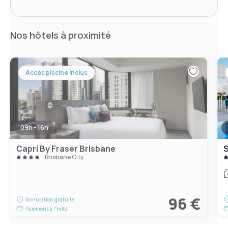
Nos hôtels à proximité
Accès piscine inclus
09h - 16h
Capri By Fraser Brisbane
S
Brisbane City
96 €
Annulation gratuite
Paiement à l'hôtel