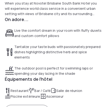
When you stay at Novotel Brisbane South Bank Hotel you
will experience world class service in a convenient urban
setting with views of Brisbane city and its surrounding
On adore...
suburbs. Our hotel is perfectly suited for business or leisure
travellers and families.
Live the comfort dream in your room with fluffy duvets
and custom comfort pillows
Tantalize your taste buds with passionately prepared
dishes highlighting distinctive herb and spice
elements
The outdoor pool is perfect for swimming laps or
spending your day lazing in the shade
Équipements de l'hôtel
Restaurant
Bar / Café
Salle de réunion
Piscine extérieure
Ascenseur