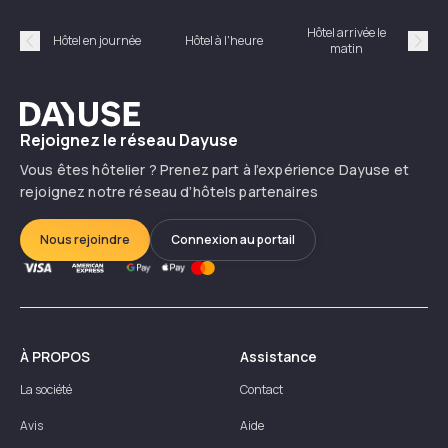
Hôtel arrivée le
Hôte
Hôtel en journée
Hôtel à l'heure
matin
Précédent
Suiv
Dayuse
Rejoignez le réseau Dayuse
Vous êtes hôtelier ? Prenez part à l’expérience Dayuse et
rejoignez notre réseau d’hôtels partenaires
Nous rejoindre
Connexion au portail
À PROPOS
Assistance
La société
Contact
Avis
Aide