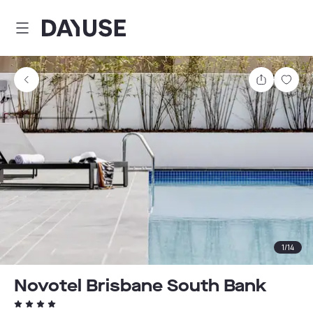
Dayuse
Partager
Enre
1
/
14
Novotel Brisbane South Bank