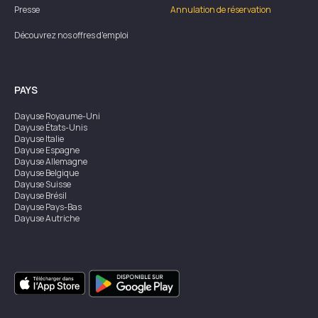
Presse
Annulation de réservation
Découvrez nos offres d'emploi
PAYS
Dayuse
Royaume-Uni
Dayuse
États-Unis
Dayuse
Italie
Dayuse
Espagne
Dayuse
Allemagne
Dayuse
Belgique
Dayuse
Suisse
Dayuse
Brésil
Dayuse
Pays-Bas
Dayuse
Autriche
Dayuse
Australie
Dayuse
Irlande
Dayuse
Hong Kong
Dayuse
Canada
Dayuse
Singapour
Dayuse
Suède
Dayuse
Thaïlande
Dayuse
Portugal