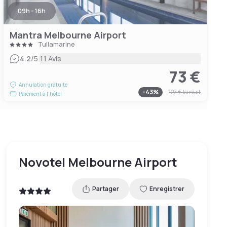
09h - 16h
Mantra Melbourne Airport
Tullamarine
|
4.2
/5
11 Avis
73 €
Annulation gratuite
-
43
%
127 €
la nuit
Paiement à l'hôtel
Novotel Melbourne Airport
Partager
Enregistrer