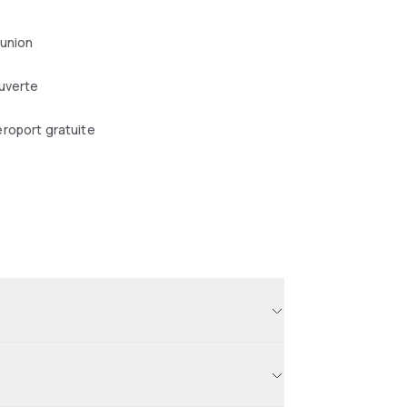
éunion
uverte
roport gratuite