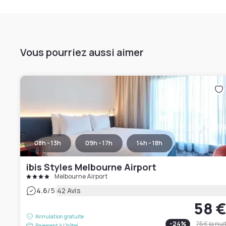
Vous pourriez aussi aimer
08h - 13h
09h - 17h
14h - 18h
ibis Styles Melbourne Airport
Melbourne Airport
|
4.6
/5
42 Avis
58 
Annulation gratuite
-
24
%
75 €
la nui
Paiement à l'hôtel