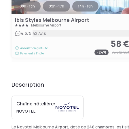
08h - 13h
09h - 17h
14h - 18h
ibis Styles Melbourne Airport
Melbourne Airport
|
4.6
/5
42 Avis
58 
Annulation gratuite
-
24
%
75 €
la nui
Paiement à l'hôtel
Description
Chaîne hôtelière:
NOVOTEL
Le Novotel Melbourne Airport, doté de 248 chambres, est sit