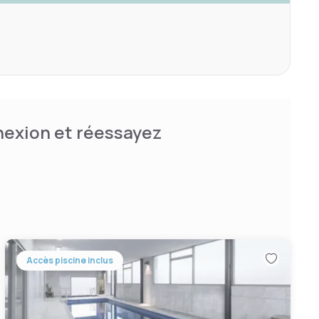
nnexion et réessayez
Accès piscine inclus