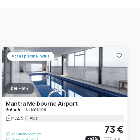
Accès piscine inclus
09h - 16h
Mantra Melbourne Airport
Tullamarine
|
4.2
/5
11 Avis
73 €
Annulation gratuite
-
43
%
127 €
la nuit
Paiement à l'hôtel