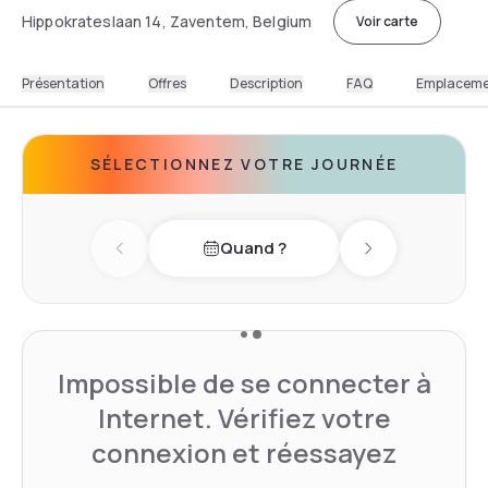
Hippokrateslaan 14, Zaventem, Belgium
Voir carte
Présentation
Offres
Description
FAQ
Emplacem
SÉLECTIONNEZ VOTRE JOURNÉE
Quand ?
Previous day
Next day
Impossible de se connecter à
Internet. Vérifiez votre
connexion et réessayez