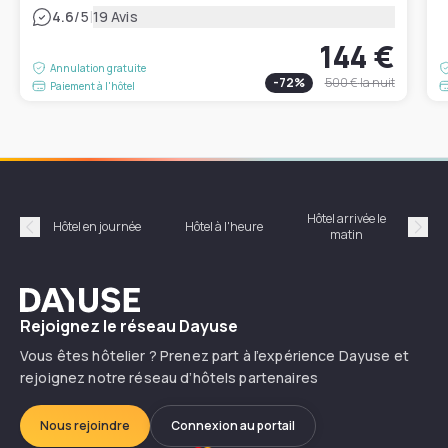
|
4.6
/5
19 Avis
144 €
Annulation gratuite
-
72
%
500 €
la nuit
Paiement à l'hôtel
Hôtel arrivée le
Hôte
Hôtel en journée
Hôtel à l'heure
matin
Précédent
Suiv
Dayuse
Rejoignez le réseau Dayuse
Vous êtes hôtelier ? Prenez part à l’expérience Dayuse et
rejoignez notre réseau d’hôtels partenaires
Nous rejoindre
Connexion au portail