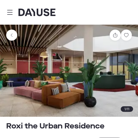
Dayuse
Partager
Enre
1
/
11
Roxi the Urban Residence