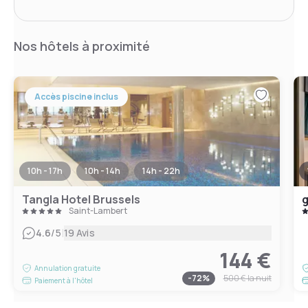
Nos hôtels à proximité
Accès piscine inclus
10h - 17h
10h - 14h
14h - 22h
Tangla Hotel Brussels
g
Saint-Lambert
|
4.6
/5
19 Avis
144 €
Annulation gratuite
-
72
%
500 €
la nuit
Paiement à l'hôtel