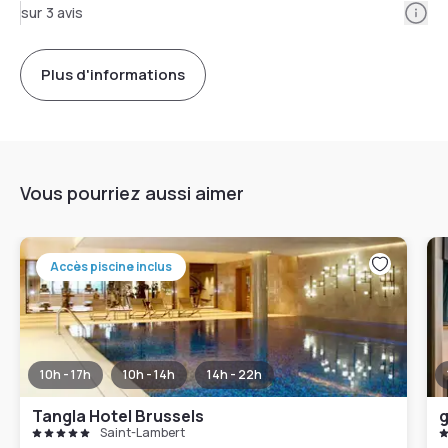
Info
sur 3 avis
Plus d'informations
Vous pourriez aussi aimer
Accès piscine inclus
10h - 17h
10h - 14h
14h - 22h
Tangla Hotel Brussels
g
Saint-Lambert