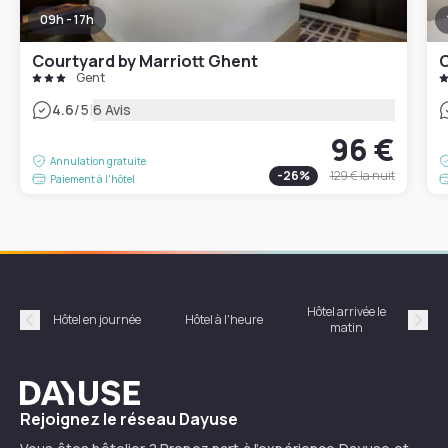
09h - 17h
Courtyard by Marriott Ghent
C
Gent
|
4.6
/5
6 Avis
96 €
Annulation gratuite
-
26
%
129 €
la nuit
Paiement à l'hôtel
Hôtel arrivée le
Hôte
Hôtel en journée
Hôtel à l'heure
matin
Précédent
Suiv
Dayuse
Rejoignez le réseau Dayuse