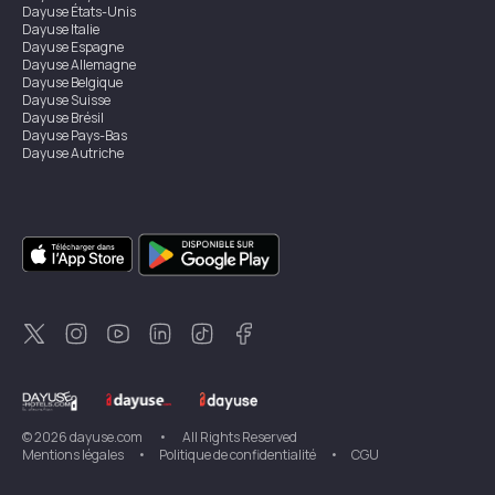
Dayuse
États-Unis
Dayuse
Italie
Dayuse
Espagne
Dayuse
Allemagne
Dayuse
Belgique
Dayuse
Suisse
Dayuse
Brésil
Dayuse
Pays-Bas
Dayuse
Autriche
Dayuse
Australie
Dayuse
Irlande
Dayuse
Hong Kong
Dayuse
Canada
Dayuse
Singapour
Dayuse
Suède
Dayuse
Thaïlande
Dayuse
Portugal
Dayuse
Corée
Dayuse
Nouvelle-Zélande
Dayuse
Turquie
©
2026
dayuse.com
•
All Rights Reserved
Mentions légales
•
Politique de confidentialité
•
CGU