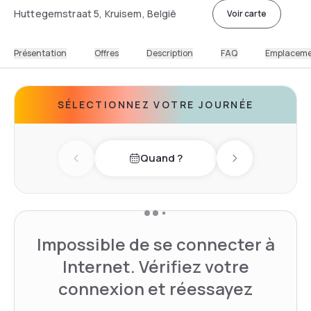
Huttegemstraat 5, Kruisem, België
Voir carte
Présentation
Offres
Description
FAQ
Emplacem
SÉLECTIONNEZ VOTRE JOURNÉE
Quand ?
Previous day
Next day
Impossible de se connecter à
Internet. Vérifiez votre
connexion et réessayez