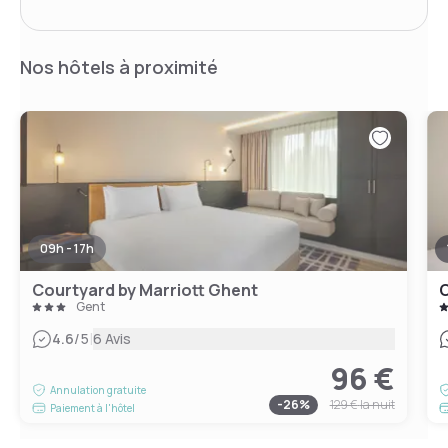
Nos hôtels à proximité
09h - 17h
Courtyard by Marriott Ghent
C
Gent
|
4.6
/5
6 Avis
96 €
Annulation gratuite
-
26
%
129 €
la nuit
Paiement à l'hôtel