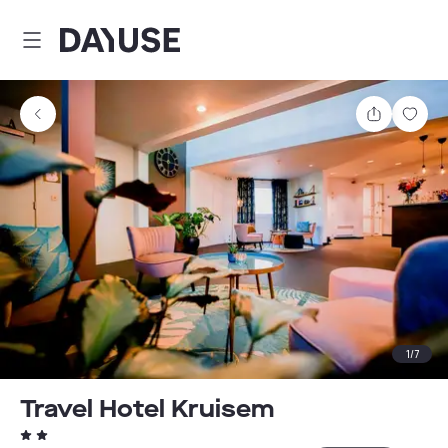
Dayuse
Partager
Enre
1
/
7
Travel Hotel Kruisem