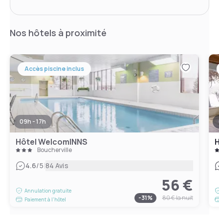
Nos hôtels à proximité
Accès piscine inclus
09h - 17h
Hôtel WelcomINNS
H
Boucherville
|
4.6
/5
84 Avis
56 €
Annulation gratuite
-
31
%
80 €
la nuit
Paiement à l'hôtel