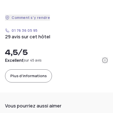
Comment s'y rendre
01 76 36 05 95
29 avis sur cet hôtel
4,5
/5
Info
Excellent
sur 45 avis
Plus d'informations
Vous pourriez aussi aimer