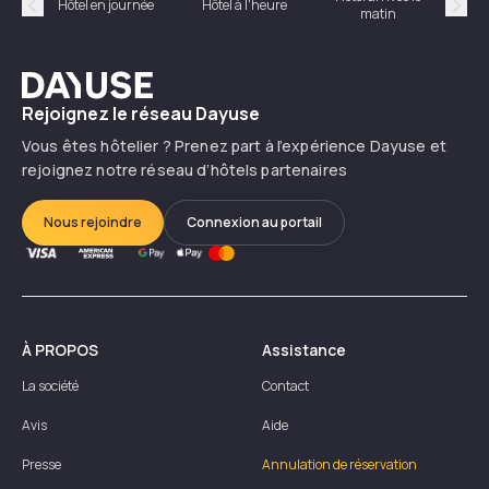
Hôtel en journée
Hôtel à l'heure
matin
Précédent
Suiv
Dayuse
Rejoignez le réseau Dayuse
Vous êtes hôtelier ? Prenez part à l’expérience Dayuse et
rejoignez notre réseau d’hôtels partenaires
Nous rejoindre
Connexion au portail
À PROPOS
Assistance
La société
Contact
Avis
Aide
Presse
Annulation de réservation