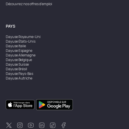
Découvrez nos offres d'emploi
PAYS
Dayuse
Royaume-Uni
Dayuse
États-Unis
Dayuse
Italie
Dayuse
Espagne
Dayuse
Allemagne
Dayuse
Belgique
Dayuse
Suisse
Dayuse
Brésil
Dayuse
Pays-Bas
Dayuse
Autriche
Dayuse
Australie
Dayuse
Irlande
Dayuse
Hong Kong
Dayuse
Canada
Dayuse
Singapour
Dayuse
Suède
Dayuse
Thaïlande
Dayuse
Portugal
Dayuse
Corée
Dayuse
Nouvelle-Zélande
Dayuse
Turquie