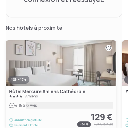
Nos hôtels à proximité
10h - 17h
Hôtel Mercure Amiens Cathédrale
Y
Amiens
|
4.8
/5
6 Avis
129 €
Annulation gratuite
-
34
%
194 €
la nuit
Paiement à l'hôtel