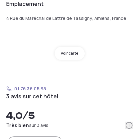
Emplacement
4 Rue du Maréchal de Lattre de Tassigny, Amiens, France
Voir carte
01 76 36 05 95
3 avis sur cet hôtel
4,0
/5
Info
Très bien
sur 3 avis