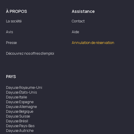
À PROPOS
Assistance
La société
Contact
Avis
Aide
Presse
Annulation de réservation
Découvrez nos offres d'emploi
PAYS
Dayuse
Royaume-Uni
Dayuse
États-Unis
Dayuse
Italie
Dayuse
Espagne
Dayuse
Allemagne
Dayuse
Belgique
Dayuse
Suisse
Dayuse
Brésil
Dayuse
Pays-Bas
Dayuse
Autriche