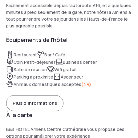
Facilement accessible depuis l’autoroute A16, et à quelques
minutes à pied seulement de la gare, notre hôtel à Amiens a
tout pour rendre votre séjour dans les Hauts-de-France le
plus agréable possible.
Équipements de l'hôtel
Notre établissement vous accueille toute l’année, et vous
propose 94 chambres simples ou doubles avec salle de bain
privative. Et parce qu’à Amiens le mercure peut grimper, nos
Restaurant
Bar / Café
chambres sont dotées de la climatisation et équipées
Coin Petit-déjeuner
Business center
d’une literie de qualité pour que vous puissiez passer une
Salle de réunion
Wifi gratuit
agréable nuit. Profitez également d’une télévision à écran
Parking à proximité
Ascenseur
plat avec un bouquet de chaînes varié et du wifi gratuit pour
Animaux domestiques acceptés
(
4 €
)
rester connecté à tout moment.
Plus d'informations
À la carte
B&B HOTEL Amiens Centre Cathédrale vous propose ces
options pour améliorer votre expérience