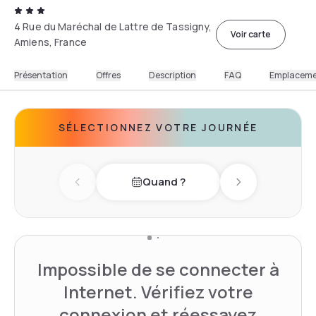
4 Rue du Maréchal de Lattre de Tassigny,
Voir carte
Amiens, France
Présentation
Offres
Description
FAQ
Emplacem
SÉLECTIONNEZ VOTRE JOURNÉE
Quand ?
Previous day
Next day
Impossible de se connecter à
Internet. Vérifiez votre
connexion et réessayez