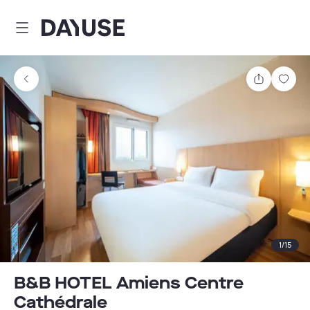
Dayuse
Partager
Enre
1
/
15
B&B HOTEL Amiens Centre
Cathédrale