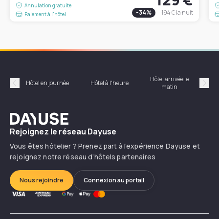
Annulation gratuite
-
34
%
194 €
la nuit
Paiement à l'hôtel
Hôtel arrivée le
Hôte
Hôtel en journée
Hôtel à l'heure
matin
Précédent
Suiv
Dayuse
Rejoignez le réseau Dayuse
Vous êtes hôtelier ? Prenez part à l’expérience Dayuse et
rejoignez notre réseau d’hôtels partenaires
Nous rejoindre
Connexion au portail