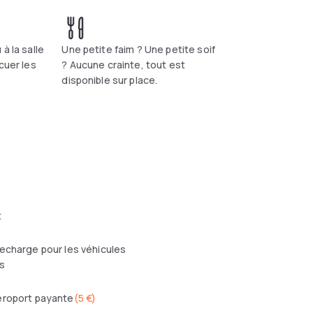
à la salle
Une petite faim ? Une petite soif
cuer les
? Aucune crainte, tout est
disponible sur place.
t
echarge pour les véhicules
s
éroport payante
(
5 €
)