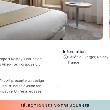
Information
1 Allée du Verger, Roissy
éroport Roissy-Charles de
France
Villepinte. Il dispose d'un
irport présente un design
ite, d'une télévision par
privative. Un fer à repasser
SÉLECTIONNEZ VOTRE JOURNÉE
e internationale dans le coin