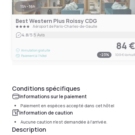
11h - 16h
Best Western Plus Roissy CDG
Aéroport de Paris-Charles-de-Gaulle
|
4.8
/5
5 Avis
84 
Annulation gratuite
-
23
%
109 €
la nui
Paiement à l'hôtel
Conditions spécifiques
Informations sur le paiement
Paiement en espèces accepté dans cet hôtel
Information de caution
Aucune caution n'est demandée à l'arrivée.
Description