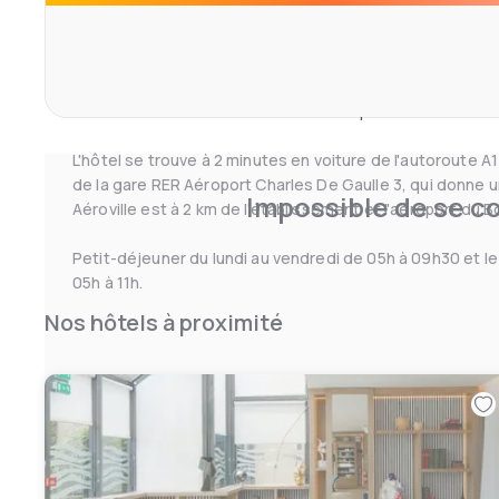
repas chic. Vous pourrez également prendre un verre au 
collations.
Le Best Western Paris CDG Airport dispose d'une récepti
toutes les chambres sont desservies par un ascenseur.
L'hôtel se trouve à 2 minutes en voiture de l'autoroute A1
de la gare RER Aéroport Charles De Gaulle 3, qui donne un
Impossible de se co
Aéroville est à 2 km de l'établissement et l'aéroport du B
Petit-déjeuner du lundi au vendredi de 05h à 09h30 et l
05h à 11h.
Nos hôtels à proximité