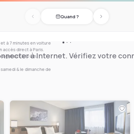
bar, qui sert également des
Quand ?
Previous day
Next day
on ouverte 24h / 24 et
 et à 7 minutes en voiture
 accès direct à Paris.
nnecter à Internet. Vérifiez votre co
ourget est à 10 km.
e samedi & le dimanche de