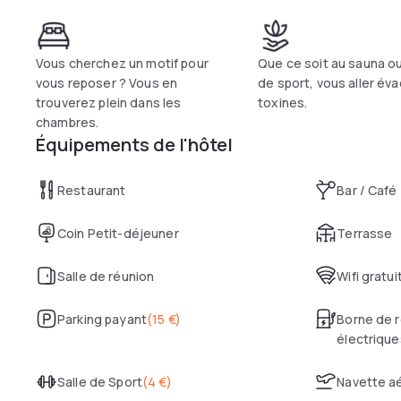
Vous cherchez un motif pour
Que ce soit au sauna ou 
vous reposer ? Vous en
de sport, vous aller éva
trouverez plein dans les
toxines.
chambres.
Équipements de l'hôtel
Restaurant
Bar / Café
Coin Petit-déjeuner
Terrasse
Salle de réunion
Wifi gratui
Parking payant
(
15 €
)
Borne de r
électrique
Salle de Sport
(
4 €
)
Navette a