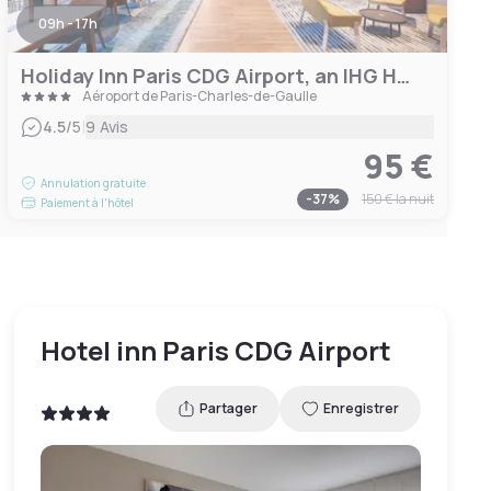
09h - 17h
Holiday Inn Paris CDG Airport, an IHG Hotel
Aéroport de Paris-Charles-de-Gaulle
|
4.5
/5
9 Avis
95 €
Annulation gratuite
-
37
%
150 €
la nuit
Paiement à l'hôtel
Hotel inn Paris CDG Airport
Partager
Enregistrer