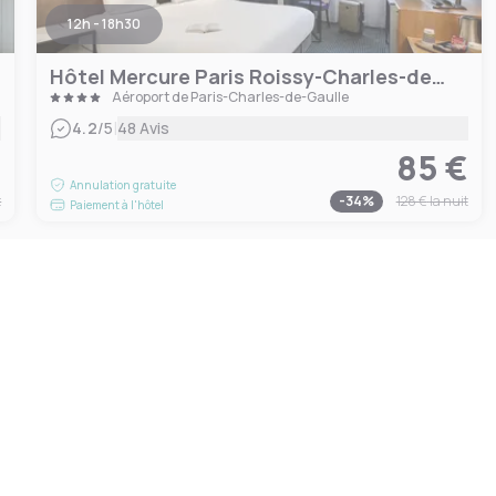
12h - 18h30
Hôtel Mercure Paris Roissy-Charles-de-Gaulle
Aéroport de Paris-Charles-de-Gaulle
|
4.2
/5
48 Avis
€
85 €
Annulation gratuite
t
-
34
%
128 €
la nuit
Paiement à l'hôtel