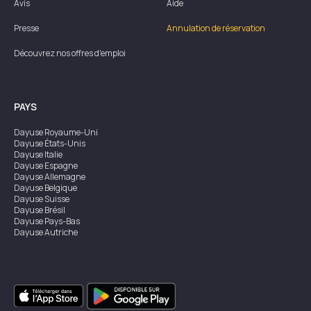
Avis
Aide
Presse
Annulation de réservation
Découvrez nos offres d'emploi
PAYS
Dayuse
Royaume-Uni
Dayuse
États-Unis
Dayuse
Italie
Dayuse
Espagne
Dayuse
Allemagne
Dayuse
Belgique
Dayuse
Suisse
Dayuse
Brésil
Dayuse
Pays-Bas
Dayuse
Autriche
Dayuse
Australie
Dayuse
Irlande
Dayuse
Hong Kong
Dayuse
Canada
Dayuse
Singapour
Dayuse
Suède
Dayuse
Thaïlande