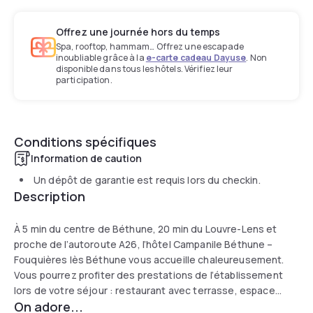
Offrez une journée hors du temps
Spa, rooftop, hammam… Offrez une escapade
inoubliable grâce à la
e-carte cadeau Dayuse
. Non
disponible dans tous les hôtels. Vérifiez leur
participation.
Conditions spécifiques
Information de caution
Un dépôt de garantie est requis lors du checkin.
Description
À 5 min du centre de Béthune, 20 min du Louvre-Lens et
proche de l’autoroute A26, l’hôtel Campanile Béthune –
Fouquières lès Béthune vous accueille chaleureusement.
Vous pourrez profiter des prestations de l’établissement
lors de votre séjour : restaurant avec terrasse, espace
On adore...
lounge (avec chaînes câblées), parking gratuit et salle de