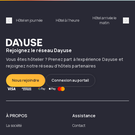
Hôtel arrivée le
Hôte
Hôtel en journée
Hôtel à l'heure
matin
Précédent
Suiv
Dayuse
Rejoignez le réseau Dayuse
Vous êtes hôtelier ? Prenez part à l’expérience Dayuse et
rejoignez notre réseau d’hôtels partenaires
Nous rejoindre
Connexion au portail
À PROPOS
Assistance
La société
Contact