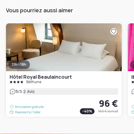
Vous pourriez aussi aimer
11h - 18h
Hôtel Royal Beaulaincourt
i
Béthune
|
5
/5
2 Avis
96 €
Annulation gratuite
-
40
%
160 €
la nuit
Paiement à l'hôtel