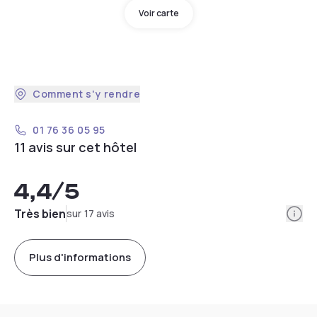
Voir carte
Comment s'y rendre
01 76 36 05 95
11 avis sur cet hôtel
4,4
/5
Info
Très bien
sur 17 avis
Plus d'informations