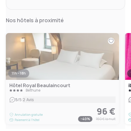
Nos hôtels à proximité
11h - 18h
Hôtel Royal Beaulaincourt
i
Béthune
|
5
/5
2 Avis
96 €
Annulation gratuite
-
40
%
160 €
la nuit
Paiement à l'hôtel