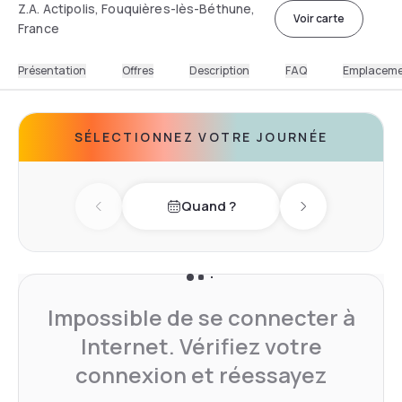
Z.A. Actipolis, Fouquières-lès-Béthune,
Voir carte
France
Présentation
Offres
Description
FAQ
Emplacem
SÉLECTIONNEZ VOTRE JOURNÉE
Quand ?
Previous day
Next day
Impossible de se connecter à
Internet. Vérifiez votre
connexion et réessayez