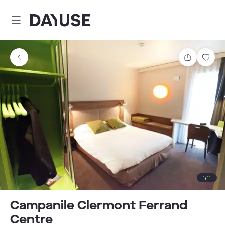
Dayuse
Partager
Enre
1
/
11
Campanile Clermont Ferrand
Centre