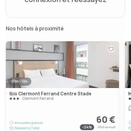
Nos hôtels à proximité
09h - 16h
Ibis Clermont Ferrand Centre Stade
H
Clermont-Ferrand
60 €
Annulation gratuite
-
24
%
78 €
la nuit
Paiement à l'hôtel