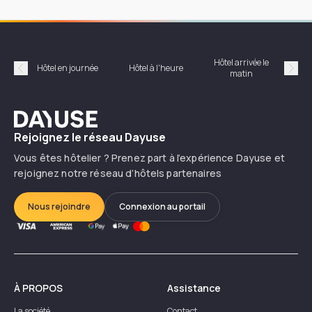
Hôtel arrivée le
Hôte
Hôtel en journée
Hôtel à l'heure
matin
Précédent
Suiv
Dayuse
Rejoignez le réseau Dayuse
Vous êtes hôtelier ? Prenez part à l’expérience Dayuse et
rejoignez notre réseau d’hôtels partenaires
Nous rejoindre
Connexion au portail
À PROPOS
Assistance
La société
Contact