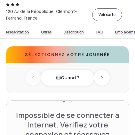
120 Av. de la République, Clermont-
Voir carte
Ferrand, France
Présentation
Offres
Description
FAQ
Emplacem
SÉLECTIONNEZ VOTRE JOURNÉE
Quand ?
Previous day
Next day
Impossible de se connecter à
Internet. Vérifiez votre
connexion et réessayez