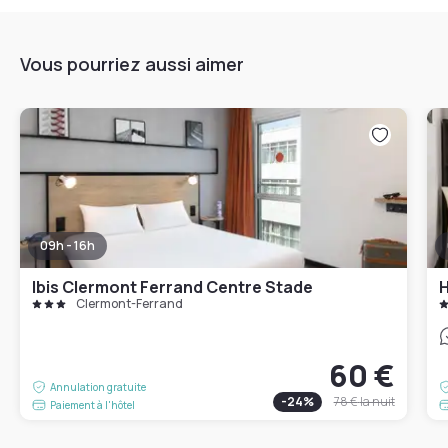
Vous pourriez aussi aimer
09h - 16h
Ibis Clermont Ferrand Centre Stade
H
Clermont-Ferrand
60 €
Annulation gratuite
-
24
%
78 €
la nuit
Paiement à l'hôtel