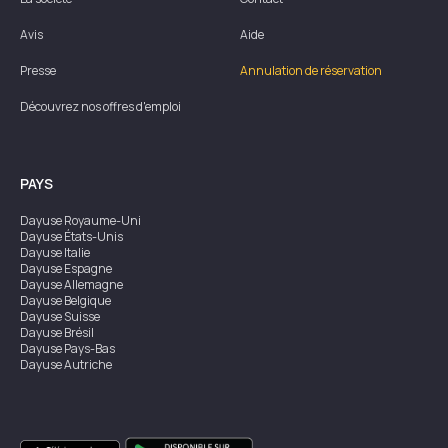
Avis
Aide
Presse
Annulation de réservation
Découvrez nos offres d'emploi
PAYS
Dayuse
Royaume-Uni
Dayuse
États-Unis
Dayuse
Italie
Dayuse
Espagne
Dayuse
Allemagne
Dayuse
Belgique
Dayuse
Suisse
Dayuse
Brésil
Dayuse
Pays-Bas
Dayuse
Autriche
Dayuse
Australie
Dayuse
Irlande
Dayuse
Hong Kong
Dayuse
Canada
Dayuse
Singapour