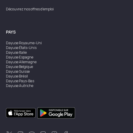
Découvrez nos offres d'emploi
PAYS
Dayuse
Royaume-Uni
Dayuse
États-Unis
Dayuse
Italie
Dayuse
Espagne
Dayuse
Allemagne
Dayuse
Belgique
Dayuse
Suisse
Dayuse
Brésil
Dayuse
Pays-Bas
Dayuse
Autriche
Dayuse
Australie
Dayuse
Irlande
Dayuse
Hong Kong
Dayuse
Canada
Dayuse
Singapour
Dayuse
Suède
Dayuse
Thaïlande
Dayuse
Portugal
Dayuse
Corée