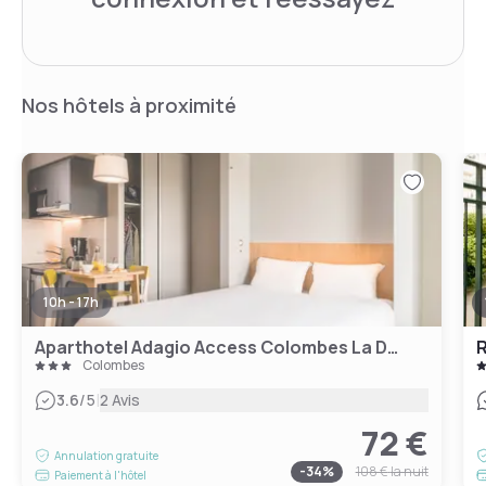
Nos hôtels à proximité
10h - 17h
Aparthotel Adagio Access Colombes La Defense
R
Colombes
|
3.6
/5
2 Avis
72 €
Annulation gratuite
-
34
%
108 €
la nuit
Paiement à l'hôtel