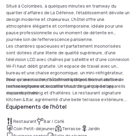
Situé à Colombes, à quelques minutes en tramway du
quartier d'affaires de La Défense, l'établissement dévoile un
design moderne et chaleureux. L'hôtel offre une
atmosphère élégante et contemporaine, idéale pour une
pause professionnelle ou un moment de détente en
journée loin de l'effervescence parisienne.
Les chambres spacieuses et parfaitement insonorisées
sont dotées d'une literie de qualité supérieure, d'une
télévision LCD avec chaînes par satellite et d'une connexion
Wi-Fi haut débit gratuite. Un espace de travail avec un
bureau et une chaise ergonomique, un mini-réfrigérateur,
ainsi qu'une machine à café complètent les installations
Pour se ressourcer, l'hôtel met à disposition un centre de
technologiques et le confort haut de gamme de ces
remise en forme accessible en continu, équipé d'appareils
espaces privés.
de cardio-training et d'haltères. Le restaurant signature
Kitchen & Bar, agrémenté d'une belle terrasse extérieure,
Équipements de l'hôtel
constitue le cadre parfait pour savourer une parenthèse
gourmande et clôturer cette escapade urbaine.
Restaurant
Bar / Café
Coin Petit-déjeuner
Terrasse
Jardin
Business center
Salle de réunion