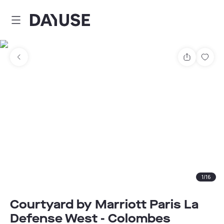
Dayuse
Partager
Enre
1
/
16
Courtyard by Marriott Paris La
Defense West - Colombes