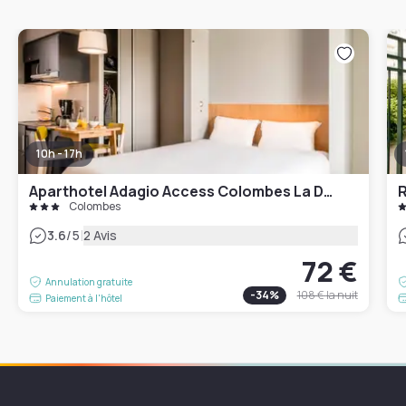
10h - 17h
Aparthotel Adagio Access Colombes La Defense
R
Colombes
|
3.6
/5
2 Avis
72 €
Annulation gratuite
-
34
%
108 €
la nuit
Paiement à l'hôtel