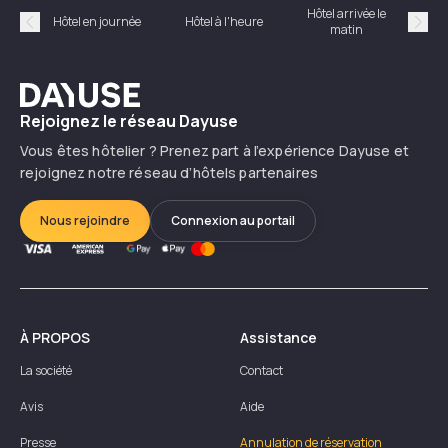
Hôtel arrivée le
Hôte
Hôtel en journée
Hôtel à l'heure
matin
Précédent
Suiv
Dayuse
Rejoignez le réseau Dayuse
Vous êtes hôtelier ? Prenez part à l’expérience Dayuse et
rejoignez notre réseau d’hôtels partenaires
Nous rejoindre
Connexion au portail
À PROPOS
Assistance
La société
Contact
Avis
Aide
Presse
Annulation de réservation