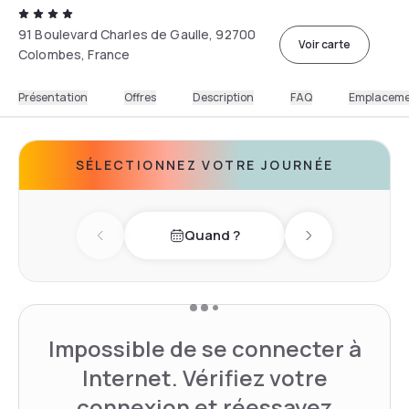
91 Boulevard Charles de Gaulle, 92700
Voir carte
Colombes, France
Présentation
Offres
Description
FAQ
Emplacem
SÉLECTIONNEZ VOTRE JOURNÉE
Quand ?
Previous day
Next day
Impossible de se connecter à
Internet. Vérifiez votre
connexion et réessayez