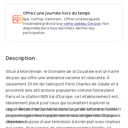
Offrez une journée hors du temps
Spa, rooftop, hammam… Offrez une escapade
inoubliable grâce à la
e-carte cadeau Dayuse
. Non
disponible dans tous les hôtels. Vérifiez leur
participation.
Description
Situé à Montévrain, le Domaine de la Coudraie est un havre
de paix qui offre une ambiance sereine et relaxante. À
seulement 25 km de l'aéroport Paris Charles de Gaulle et à
proximité des attractions populaires comme Disneyland
Paris et la station RER Val d'Europe, cet établissement est
idéalement placé pour ceux qui souhaitent explorer la
région Île-de-France. Niché dans un jardin luxuriant, l'hôtel
Les chambres du Domaine de la Coudraie offrent un confort
propose également une terrasse ensoleillée idéale pour se
moderne avec des équipements haut de gamme. Chaque
détendre.
chambre dispose d'une télévision à écran plat avec chaînes
à la carte, d'un service de streaming comme Netflix, et