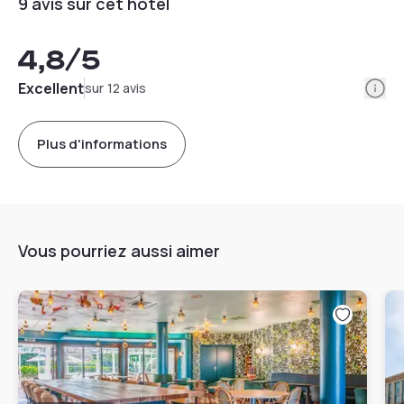
9 avis sur cet hôtel
4,8
/5
Info
Excellent
sur 12 avis
Plus d'informations
Vous pourriez aussi aimer