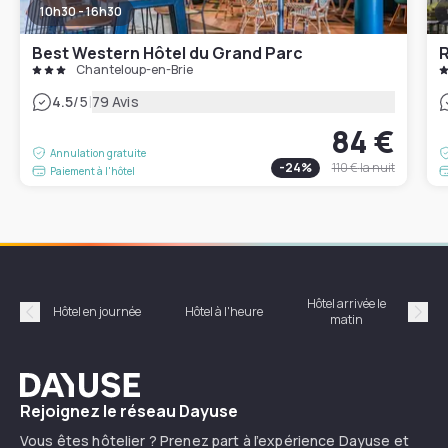
10h30 - 16h30
Best Western Hôtel du Grand Parc
Chanteloup-en-Brie
|
4.5
/5
79 Avis
84 €
Annulation gratuite
-
24
%
110 €
la nuit
Paiement à l'hôtel
Hôtel arrivée le
Hôte
Hôtel en journée
Hôtel à l'heure
matin
Précédent
Suiv
Dayuse
Rejoignez le réseau Dayuse
Vous êtes hôtelier ? Prenez part à l’expérience Dayuse et