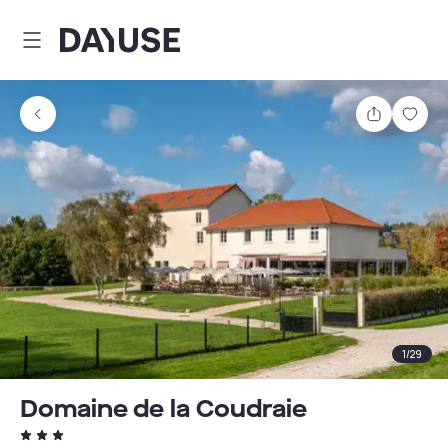
Dayuse
Partager
Enre
1
/
29
Domaine de la Coudraie