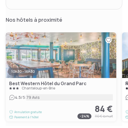
Nos hôtels à proximité
10h30 - 16h30
Best Western Hôtel du Grand Parc
Chanteloup-en-Brie
|
4.5
/5
79 Avis
84 €
Annulation gratuite
-
24
%
110 €
la nuit
Paiement à l'hôtel