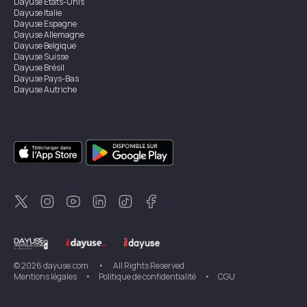
Dayuse
États-Unis
Dayuse
Italie
Dayuse
Espagne
Dayuse
Allemagne
Dayuse
Belgique
Dayuse
Suisse
Dayuse
Brésil
Dayuse
Pays-Bas
Dayuse
Autriche
Dayuse
Australie
Dayuse
Irlande
Dayuse
Hong Kong
Dayuse
Canada
Dayuse
Singapour
Dayuse
Suède
Dayuse
Thaïlande
Dayuse
Portugal
Dayuse
Corée
Dayuse
Nouvelle-Zélande
Dayuse
Turquie
©
2026
dayuse.com
•
All Rights Reserved
Mentions légales
•
Politique de confidentialité
•
CGU