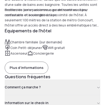
d'une salle de bains avec baignoire. Toutes les unités sont
desservies par un ascenseur, garantissant un séjour
Profitez de la vie parisienne avec de nombreux bars,
confortable et accessible à tous.
restaurants et boulangeries à proximité de l'hôtel. À
seulement 100 mètres de la station de métro Goncourt,
l'hôtel offre un accès direct à des lieux emblématiques tels
Équipements de l'hôtel
que l'Hôtel de Ville et Châtelet, tandis que le Canal Saint
Martin se trouve à 5 minutes de marche.
Chambre familiale (sur demande)
Coin Petit-déjeuner
Wifi gratuit
Ascenseur
Conciergerie
Plus d'informations
Questions fréquentes
Comment ça marche ?
Information sur le check-in