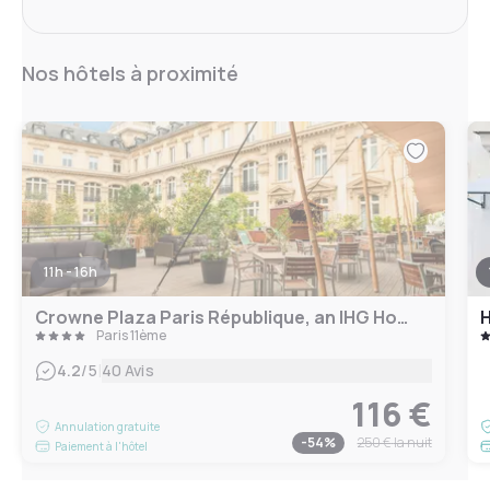
Nos hôtels à proximité
11h - 16h
Crowne Plaza Paris République, an IHG Hotel
H
Paris 11ème
|
4.2
/5
40 Avis
116 €
Annulation gratuite
-
54
%
250 €
la nuit
Paiement à l'hôtel