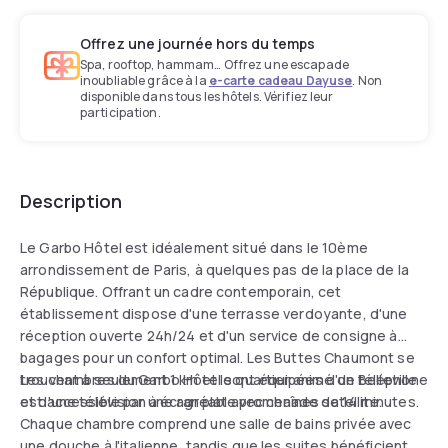
Offrez une journée hors du temps
Spa, rooftop, hammam… Offrez une escapade
inoubliable grâce à la
e-carte cadeau Dayuse
. Non
disponible dans tous les hôtels. Vérifiez leur
participation.
Description
Le Garbo Hôtel est idéalement situé dans le 10ème
arrondissement de Paris, à quelques pas de la place de la
République. Offrant un cadre contemporain, cet
établissement dispose d'une terrasse verdoyante, d'une
réception ouverte 24h/24 et d'un service de consigne à
bagages pour un confort optimal. Les Buttes Chaumont se
trouvent à seulement 1 km et le quartier animé de Belleville
Les chambres du Garbo Hôtel sont équipées d'un téléphone
est accessible par une agréable promenade de 14 minutes.
et d'une télévision à écran plat avec chaînes satellite.
Chaque chambre comprend une salle de bains privée avec
une douche à l'italienne, tandis que les suites bénéficient