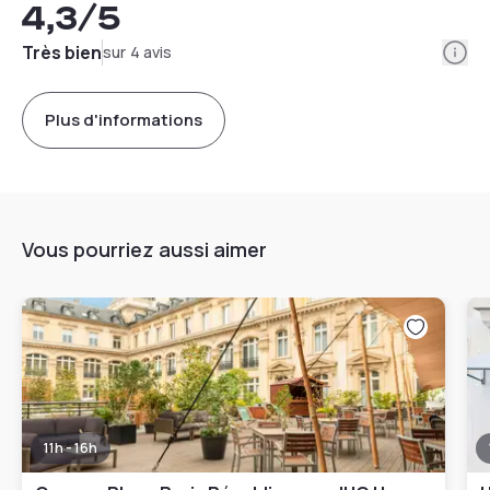
4,3
/5
Info
Très bien
sur 4 avis
Plus d'informations
Vous pourriez aussi aimer
11h - 16h