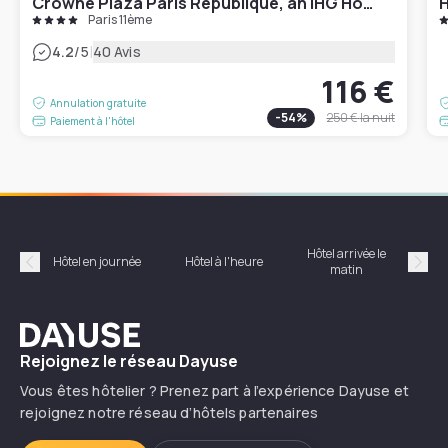
Crowne Plaza Paris République, an IHG Hotel
H
Paris 11ème
|
4.2
/5
40 Avis
116 €
Annulation gratuite
-
54
%
250 €
la nuit
Paiement à l'hôtel
Hôtel arrivée le
Hôte
Hôtel en journée
Hôtel à l'heure
matin
Précédent
Suiv
Dayuse
Rejoignez le réseau Dayuse
Vous êtes hôtelier ? Prenez part à l’expérience Dayuse et
rejoignez notre réseau d’hôtels partenaires