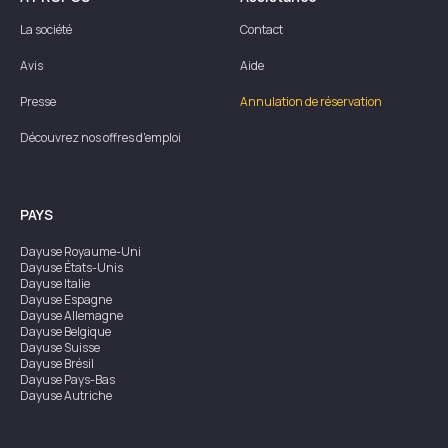
La société
Contact
Avis
Aide
Presse
Annulation de réservation
Découvrez nos offres d'emploi
PAYS
Dayuse
Royaume-Uni
Dayuse
États-Unis
Dayuse
Italie
Dayuse
Espagne
Dayuse
Allemagne
Dayuse
Belgique
Dayuse
Suisse
Dayuse
Brésil
Dayuse
Pays-Bas
Dayuse
Autriche
Dayuse
Australie
Dayuse
Irlande
Dayuse
Hong Kong