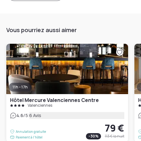
Vous pourriez aussi aimer
11h - 17h
Hôtel Mercure Valenciennes Centre
H
Valenciennes
|
4.6
/5
6 Avis
79 €
Annulation gratuite
-
30
%
113 €
la nuit
Paiement à l'hôtel