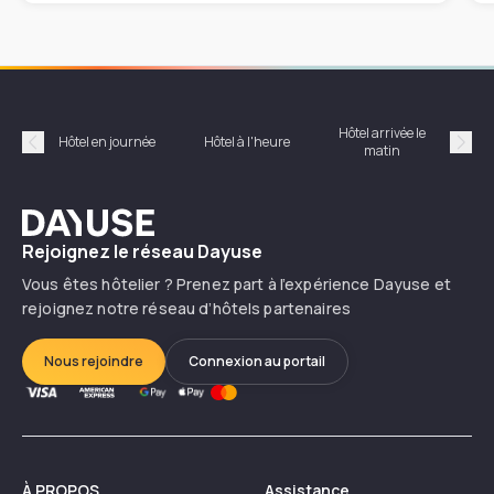
Hôtel arrivée le
Hôte
Hôtel en journée
Hôtel à l'heure
matin
Précédent
Suiv
Dayuse
Rejoignez le réseau Dayuse
Vous êtes hôtelier ? Prenez part à l’expérience Dayuse et
rejoignez notre réseau d’hôtels partenaires
Nous rejoindre
Connexion au portail
À PROPOS
Assistance