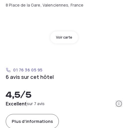
8 Place de la Gare, Valenciennes, France
Voir carte
01 76 36 05 95
6 avis sur cet hôtel
4,5
/5
Info
Excellent
sur 7 avis
Plus d'informations