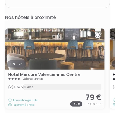
Nos hôtels à proximité
11h - 17h
Hôtel Mercure Valenciennes Centre
H
Valenciennes
|
4.6
/5
6 Avis
79 €
Annulation gratuite
-
30
%
113 €
la nuit
Paiement à l'hôtel