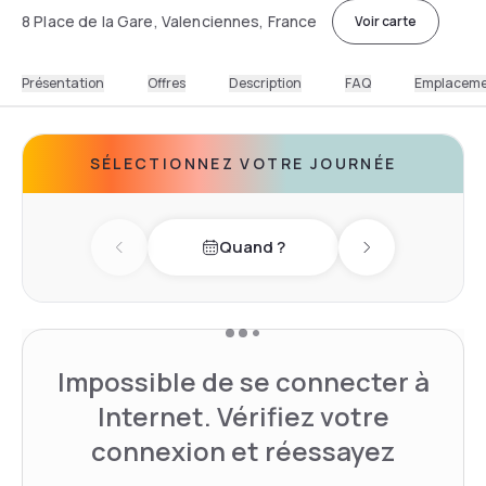
8 Place de la Gare, Valenciennes, France
Voir carte
Présentation
Offres
Description
FAQ
Emplacem
SÉLECTIONNEZ VOTRE JOURNÉE
Quand ?
Previous day
Next day
Impossible de se connecter à
Internet. Vérifiez votre
connexion et réessayez