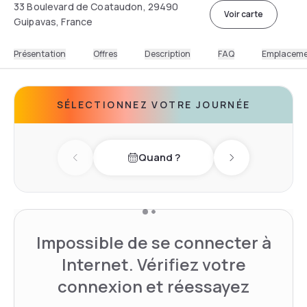
33 Boulevard de Coataudon, 29490
Voir carte
Guipavas, France
Présentation
Offres
Description
FAQ
Emplacem
SÉLECTIONNEZ VOTRE JOURNÉE
Quand ?
Previous day
Next day
Impossible de se connecter à
Internet. Vérifiez votre
connexion et réessayez