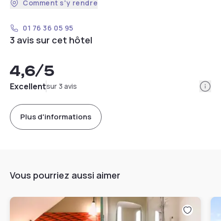
Comment s'y rendre
01 76 36 05 95
3 avis sur cet hôtel
4,6
/5
Info
Excellent
sur 3 avis
Plus d'informations
Vous pourriez aussi aimer