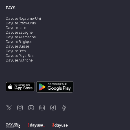
PAYS
Dayuse
Royaume-Uni
Dayuse
États-Unis
Dayuse
Italie
Dayuse
Espagne
Dayuse
Allemagne
Dayuse
Belgique
Dayuse
Suisse
Dayuse
Brésil
Dayuse
Pays-Bas
Dayuse
Autriche
Dayuse
Australie
Dayuse
Irlande
Dayuse
Hong Kong
Dayuse
Canada
Dayuse
Singapour
Dayuse
Suède
Dayuse
Thaïlande
Dayuse
Portugal
Dayuse
Corée
Dayuse
Nouvelle-Zélande
Dayuse
Turquie