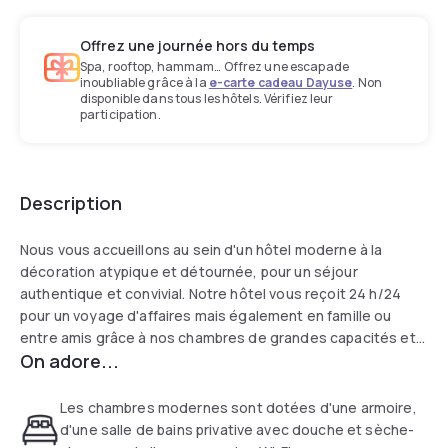
Offrez une journée hors du temps
Spa, rooftop, hammam… Offrez une escapade
inoubliable grâce à la
e-carte cadeau Dayuse
. Non
disponible dans tous les hôtels. Vérifiez leur
participation.
Description
Nous vous accueillons au sein d'un hôtel moderne à la
décoration atypique et détournée, pour un séjour
authentique et convivial. Notre hôtel vous reçoit 24 h/24
pour un voyage d'affaires mais également en famille ou
entre amis grâce à nos chambres de grandes capacités et
On adore...
communicantes. Que vous souhaitiez vous restaurer,
travailler au calme, organiser une réunion, boire un verre ou
faire une partie de babyfoot endiablée en partageant une
Les chambres modernes sont dotées d'une armoire,
planche apéritive, notre hôtel de 70 chambres est fait pour
d'une salle de bains privative avec douche et sèche-
vous.