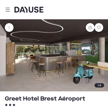
Dayuse
Partager
Enre
1
/
8
Greet Hotel Brest Aéroport