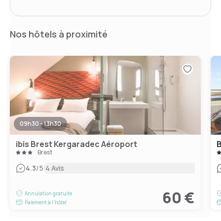
Nos hôtels à proximité
09h30 - 13h30
ibis Brest Kergaradec Aéroport
B
Brest
|
4.3
/5
4 Avis
60 €
Annulation gratuite
Paiement à l'hôtel