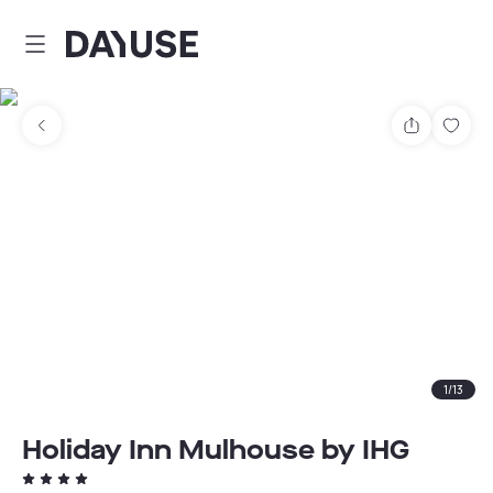
Dayuse
Partager
Enre
1
/
13
Holiday Inn Mulhouse by IHG