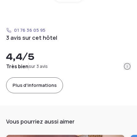
01 76 36 05 95
3 avis sur cet hôtel
4,4
/5
Info
Très bien
sur 3 avis
Plus d'informations
Vous pourriez aussi aimer