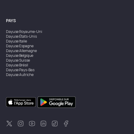
PAYS
Dayuse
Royaume-Uni
Dayuse
États-Unis
Dayuse
Italie
Dayuse
Espagne
Dayuse
Allemagne
Dayuse
Belgique
Dayuse
Suisse
Dayuse
Brésil
Dayuse
Pays-Bas
Dayuse
Autriche
Dayuse
Australie
Dayuse
Irlande
Dayuse
Hong Kong
Dayuse
Canada
Dayuse
Singapour
Dayuse
Suède
Dayuse
Thaïlande
Dayuse
Portugal
Dayuse
Corée
Dayuse
Nouvelle-Zélande
Dayuse
Turquie