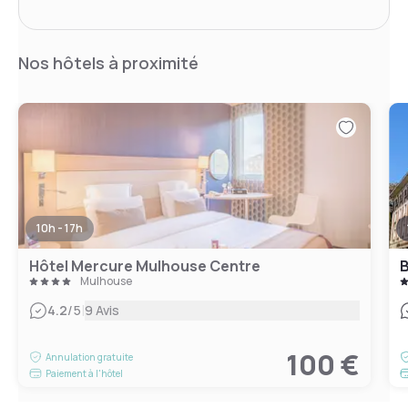
Nos hôtels à proximité
10h - 17h
Hôtel Mercure Mulhouse Centre
B
Mulhouse
|
4.2
/5
9 Avis
100 €
Annulation gratuite
Paiement à l'hôtel