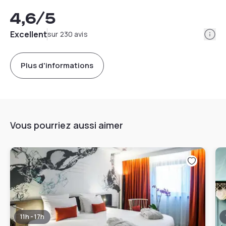
4,6
/5
Info
Excellent
sur 230 avis
Plus d'informations
Vous pourriez aussi aimer
11h - 17h