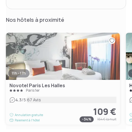
Nos hôtels à proximité
11h - 17h
Novotel Paris Les Halles
H
Paris 1er
|
4.3
/5
67 Avis
109 €
Annulation gratuite
-
34
%
164 €
la nuit
Paiement à l'hôtel