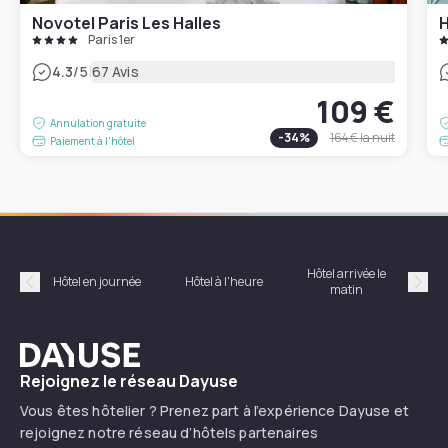
Novotel Paris Les Halles
H
Paris 1er
|
4.3
/5
67 Avis
109 €
Annulation gratuite
-
34
%
164 €
la nuit
Paiement à l'hôtel
Hôtel arrivée le
Hôte
Hôtel en journée
Hôtel à l'heure
matin
Précédent
Suiv
Dayuse
Rejoignez le réseau Dayuse
Vous êtes hôtelier ? Prenez part à l’expérience Dayuse et
rejoignez notre réseau d’hôtels partenaires