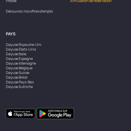
Presse
Annulation de réservation
Découvrez nos offres d'emploi
PAYS
Dayuse
Royaume-Uni
Dayuse
États-Unis
Dayuse
Italie
Dayuse
Espagne
Dayuse
Allemagne
Dayuse
Belgique
Dayuse
Suisse
Dayuse
Brésil
Dayuse
Pays-Bas
Dayuse
Autriche
Dayuse
Australie
Dayuse
Irlande
Dayuse
Hong Kong
Dayuse
Canada
Dayuse
Singapour
Dayuse
Suède
Dayuse
Thaïlande
Dayuse
Portugal
Dayuse
Corée