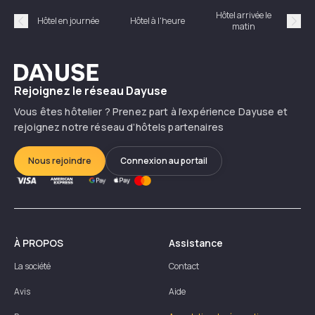
Hôtel arrivée le
Hôte
Hôtel en journée
Hôtel à l'heure
matin
Précédent
Suiv
Dayuse
Rejoignez le réseau Dayuse
Vous êtes hôtelier ? Prenez part à l’expérience Dayuse et
rejoignez notre réseau d’hôtels partenaires
Nous rejoindre
Connexion au portail
À PROPOS
Assistance
La société
Contact
Avis
Aide