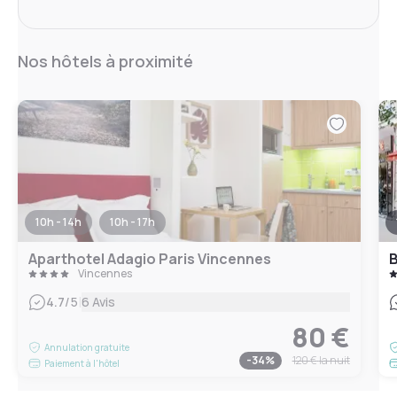
Nos hôtels à proximité
10h - 14h
10h - 17h
Aparthotel Adagio Paris Vincennes
B
Vincennes
|
4.7
/5
6 Avis
80 €
Annulation gratuite
-
34
%
120 €
la nuit
Paiement à l'hôtel