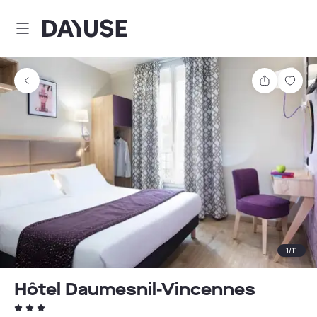
Dayuse
Partager
Enre
1
/
11
Hôtel Daumesnil-Vincennes