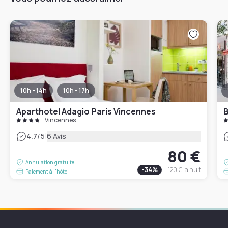
10h - 14h
10h - 17h
Aparthotel Adagio Paris Vincennes
B
Vincennes
|
4.7
/5
6 Avis
80 €
Annulation gratuite
-
34
%
120 €
la nuit
Paiement à l'hôtel