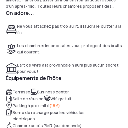
d’un après-midi. Toutes leurs chambres proposent des
On adore...
équipements de confort : Climatisation, literie de qualité,
minibar, télévision LED avec canal+, sèche-cheveux, miroir
de courtoisie, wifi gratuit... Situé à 2 minutes du métro
Ne vous attachez pas trop au lit, il faudra le quitter à la
parisien ligne 1 ralliant le centre de Paris, l’hôtel propose
fin.
aussi un accès à son parking fermé payant.
Les chambres insonorisées vous protègent des bruits
qui courent.
L’art de vivre à la provençale n’aura plus aucun secret
pour vous !
Équipements de l'hôtel
Terrasse
Business center
Salle de réunion
Wifi gratuit
Parking à proximité
(
18 €
)
Borne de recharge pour les véhicules
électriques
Chambre accès PMR (sur demande)