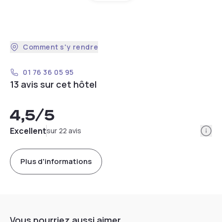
Comment s'y rendre
01 76 36 05 95
13 avis sur cet hôtel
4,5
/5
Info
Excellent
sur 22 avis
Plus d'informations
Vous pourriez aussi aimer