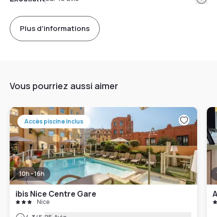
Plus d'informations
Vous pourriez aussi aimer
Accès piscine inclus
10h - 16h
ibis Nice Centre Gare
A
Nice