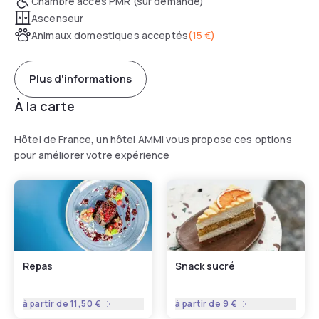
Chambre accès PMR (sur demande)
Ascenseur
Animaux domestiques acceptés
(
15 €
)
Plus d'informations
À la carte
Hôtel de France, un hôtel AMMI vous propose ces options
pour améliorer votre expérience
Repas
Snack sucré
à partir de
11,50 €
à partir de
9 €