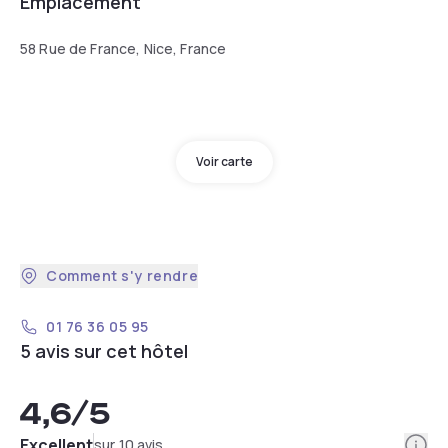
Emplacement
58 Rue de France, Nice, France
Voir carte
Comment s'y rendre
01 76 36 05 95
5 avis sur cet hôtel
4,6
/5
Info
Excellent
sur 10 avis