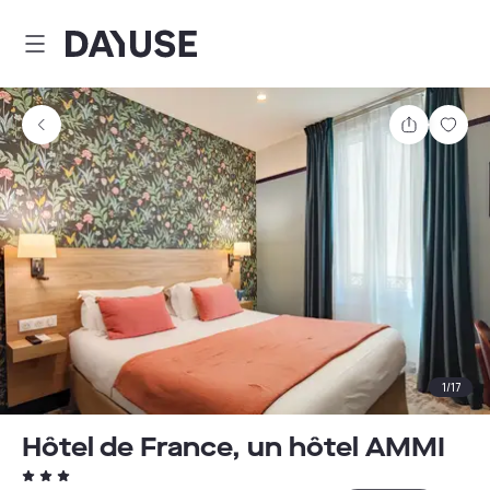
Dayuse
Partager
Enre
1
/
17
Hôtel de France, un hôtel AMMI