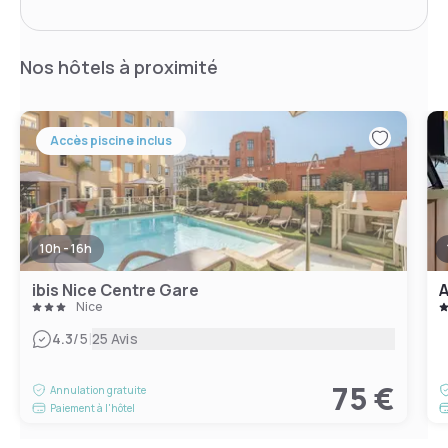
Nos hôtels à proximité
Accès piscine inclus
10h - 16h
ibis Nice Centre Gare
A
Nice
|
4.3
/5
25 Avis
75 €
Annulation gratuite
Paiement à l'hôtel