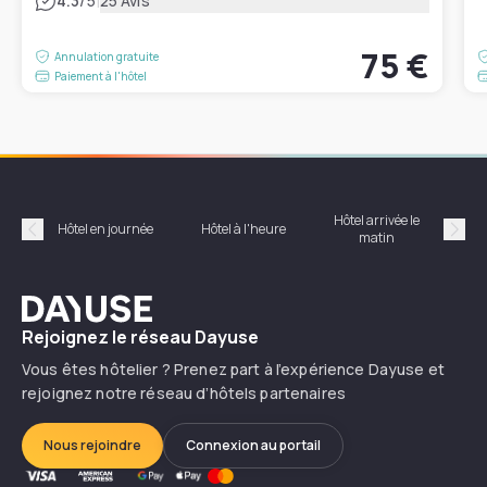
|
4.3
/5
25 Avis
75 €
Annulation gratuite
Paiement à l'hôtel
Hôtel arrivée le
Hôte
Hôtel en journée
Hôtel à l'heure
matin
Précédent
Suiv
Dayuse
Rejoignez le réseau Dayuse
Vous êtes hôtelier ? Prenez part à l’expérience Dayuse et
rejoignez notre réseau d’hôtels partenaires
Nous rejoindre
Connexion au portail