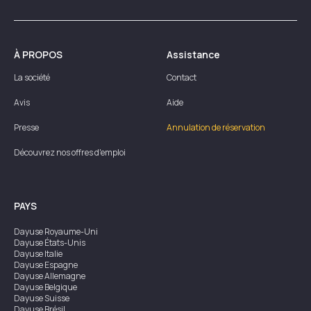
À PROPOS
Assistance
La société
Contact
Avis
Aide
Presse
Annulation de réservation
Découvrez nos offres d'emploi
PAYS
Dayuse
Royaume-Uni
Dayuse
États-Unis
Dayuse
Italie
Dayuse
Espagne
Dayuse
Allemagne
Dayuse
Belgique
Dayuse
Suisse
Dayuse
Brésil