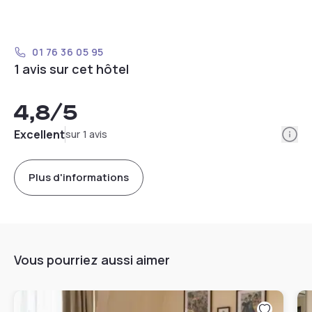
01 76 36 05 95
1 avis sur cet hôtel
4,8
/5
Info
Excellent
sur 1 avis
Plus d'informations
Vous pourriez aussi aimer