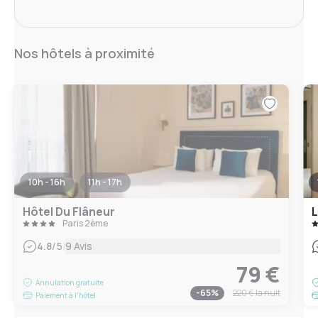
Nos hôtels à proximité
10h - 16h
11h - 17h
Hôtel Du Flâneur
L
Paris 2ème
|
4.8
/5
9 Avis
79 €
Annulation gratuite
-
65
%
220 €
la nuit
Paiement à l'hôtel