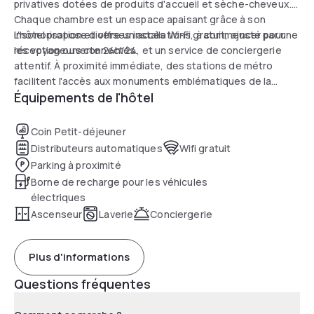
privatives dotées de produits d'accueil et sèche-cheveux.
Chaque chambre est un espace apaisant grâce à son
insonorisation et offre un accès Wi-Fi gratuit, ajusté pour
L'hôtel propose diverses installations, à commencer par une
les voyageurs connectés.
réception ouverte 24h/24, et un service de conciergerie
attentif. À proximité immédiate, des stations de métro
facilitent l'accès aux monuments emblématiques de la
Équipements de l'hôtel
capitale. C'est l'endroit idéal pour recharger vos batteries
après une journée de découverte parisienne.
Coin Petit-déjeuner
Distributeurs automatiques
Wifi gratuit
Parking à proximité
Borne de recharge pour les véhicules
électriques
Ascenseur
Laverie
Conciergerie
Plus d'informations
Questions fréquentes