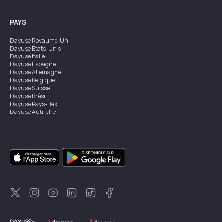
PAYS
Dayuse
Royaume-Uni
Dayuse
États-Unis
Dayuse
Italie
Dayuse
Espagne
Dayuse
Allemagne
Dayuse
Belgique
Dayuse
Suisse
Dayuse
Brésil
Dayuse
Pays-Bas
Dayuse
Autriche
Dayuse
Australie
Dayuse
Irlande
Dayuse
Hong Kong
Dayuse
Canada
Dayuse
Singapour
Dayuse
Suède
Dayuse
Thaïlande
Dayuse
Portugal
Dayuse
Corée
Dayuse
Nouvelle-Zélande
Dayuse
Turquie