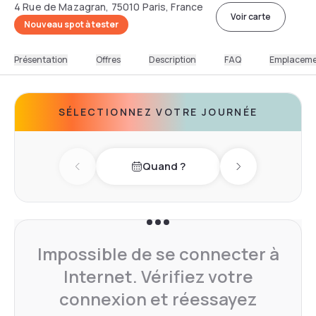
4 Rue de Mazagran, 75010 Paris, France
Voir carte
Nouveau spot à tester
Présentation
Offres
Description
FAQ
Emplacem
SÉLECTIONNEZ VOTRE JOURNÉE
Quand ?
Previous day
Next day
Impossible de se connecter à
Internet. Vérifiez votre
connexion et réessayez