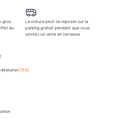
s gros
La voiture peut se reposer sur la
uffet du
parking gratuit pendant que vous
sirotez un verre en terrasse
t
-déjeuner
(
15 €
)
éunion