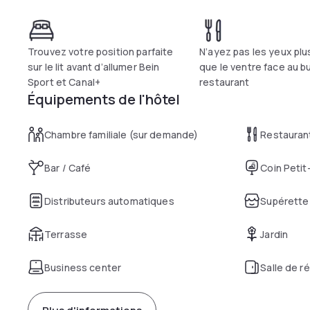
Trouvez votre position parfaite
N’ayez pas les yeux plu
sur le lit avant d’allumer Bein
que le ventre face au b
Sport et Canal+
restaurant
Équipements de l'hôtel
Chambre familiale (sur demande)
Restauran
Bar / Café
Coin Petit
Distributeurs automatiques
Supérette
Terrasse
Jardin
Business center
Salle de r