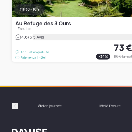
11h30 - 16h
Au Refuge des 3 Ours
Essuiles
|
4.6
/5
5 Avis
73 
Annulation gratuite
-
34
%
110 €
la nui
Paiement à l'hôtel
Hôtel en journée
Hôtel à l'heure
Précédent
Dayuse