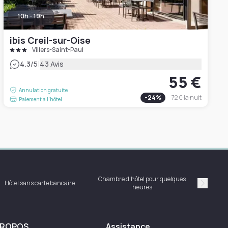
10h - 19h
ibis Creil-sur-Oise
Villers-Saint-Paul
|
4.3
/5
43 Avis
55 €
Annulation gratuite
-
24
%
72 €
la nuit
Paiement à l'hôtel
Chambre d'hôtel pour quelques
Hôtel sans carte bancaire
Ch
heures
Suivan
PROPOS
Assistance