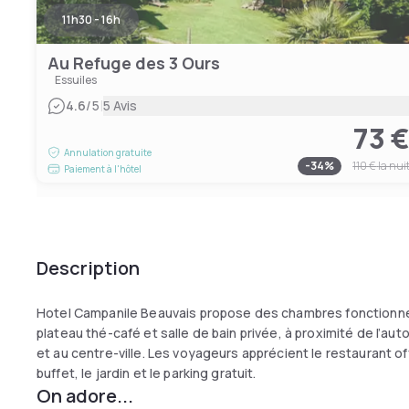
11h30 - 16h
Au Refuge des 3 Ours
Essuiles
|
4.6
/5
5 Avis
73 
Annulation gratuite
-
34
%
110 €
la nui
Paiement à l'hôtel
Description
Hotel Campanile Beauvais propose des chambres fonctionnell
plateau thé-café et salle de bain privée, à proximité de l’au
et au centre-ville. Les voyageurs apprécient le restaurant of
buffet, le jardin et le parking gratuit.
On adore...