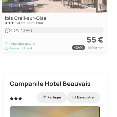
10h - 19h
ibis Creil-sur-Oise
Villers-Saint-Paul
|
4.3
/5
43 Avis
55 €
Annulation gratuite
-
24
%
72 €
la nuit
Paiement à l'hôtel
Campanile Hotel Beauvais
Partager
Enregistrer