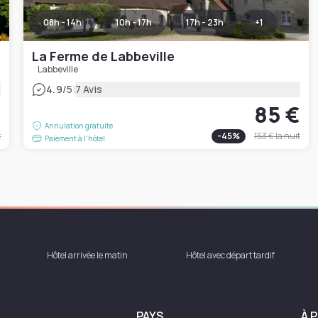
08h - 14h
10h - 17h
17h - 23h
+
1
La Ferme de Labbeville
Labbeville
|
4.9
/5
7 Avis
€
85 €
Annulation gratuite
t
-
45
%
153 €
la nuit
Paiement à l'hôtel
Hôtel arrivée le matin
Hôtel avec départ tardif
PAYS
À 