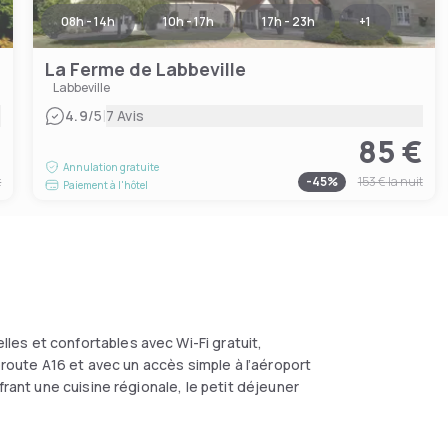
08h - 14h
10h - 17h
17h - 23h
+
1
La Ferme de Labbeville
Labbeville
|
4.9
/5
7 Avis
€
85 €
Annulation gratuite
t
-
45
%
153 €
la nuit
Paiement à l'hôtel
es et confortables avec Wi-Fi gratuit,
toroute A16 et avec un accès simple à l’aéroport
frant une cuisine régionale, le petit déjeuner