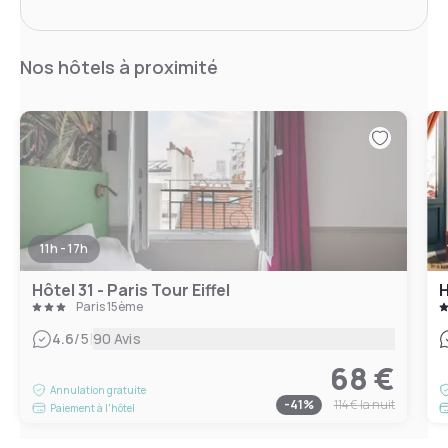
Nos hôtels à proximité
11h - 17h
Hôtel 31 - Paris Tour Eiffel
H
Paris 15ème
|
4.6
/5
90 Avis
68 €
Annulation gratuite
-
41
%
114 €
la nuit
Paiement à l'hôtel