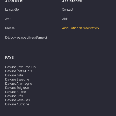
À PROPOS
Assistance
La société
Contact
Avis
Aide
Presse
Annulation de réservation
Découvrez nos offres d'emploi
PAYS
Dayuse
Royaume-Uni
Dayuse
États-Unis
Dayuse
Italie
Dayuse
Espagne
Dayuse
Allemagne
Dayuse
Belgique
Dayuse
Suisse
Dayuse
Brésil
Dayuse
Pays-Bas
Dayuse
Autriche
Dayuse
Australie
Dayuse
Irlande