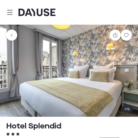
Dayuse
Partager
Enre
1
/
12
Hotel Splendid