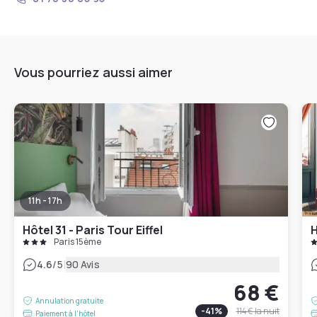
Vous pourriez aussi aimer
11h - 17h
Hôtel 31 - Paris Tour Eiffel
H
Paris 15ème
|
4.6
/5
90 Avis
68 €
Annulation gratuite
-
41
%
114 €
la nuit
Paiement à l'hôtel