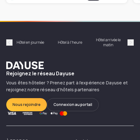
Hôtel arrivée le
Hôte
Hôtel en journée
Hôtel à l'heure
matin
Précédent
Suiv
Dayuse
Rejoignez le réseau Dayuse
Vous êtes hôtelier ? Prenez part à l’expérience Dayuse et
rejoignez notre réseau d’hôtels partenaires
Nous rejoindre
Connexion au portail