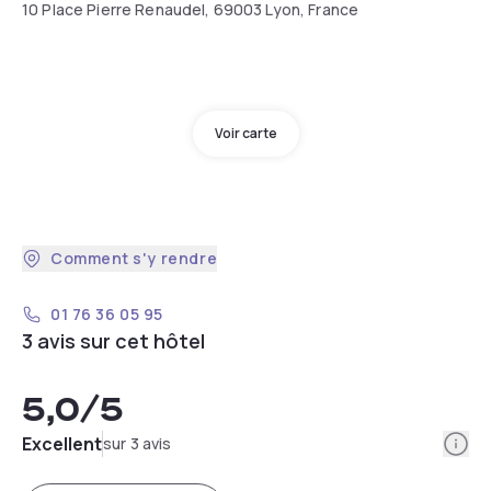
10 Place Pierre Renaudel, 69003 Lyon, France
Voir carte
Comment s'y rendre
01 76 36 05 95
3 avis sur cet hôtel
5,0
/5
Info
Excellent
sur 3 avis