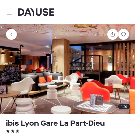
Dayuse
Partager
Enre
1
/
20
ibis Lyon Gare La Part-Dieu