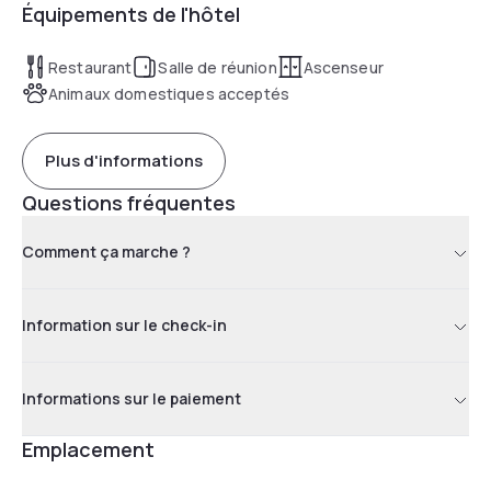
Équipements de l'hôtel
pied. Réservez l'une de nos 144 chambres climatisées.
Stationnez votre véhicule dans notre parking privé (payant).
Accordez-vous une pause dans notre patio intérieur ou sur
Restaurant
Salle de réunion
Ascenseur
la terrasse de notre restaurant Courtepaille.
Animaux domestiques acceptés
Plus d'informations
Questions fréquentes
Comment ça marche ?
Information sur le check-in
Informations sur le paiement
Emplacement