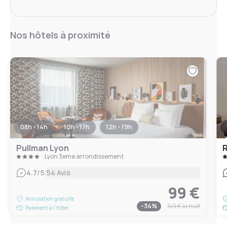
Nos hôtels à proximité
08h - 14h
10h - 17h
12h - 19h
Pullman Lyon
R
Lyon 3eme arrondissement
|
4.7
/5
54 Avis
99 €
Annulation gratuite
-
34
%
149 €
la nuit
Paiement à l'hôtel