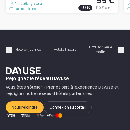
99 €
Annulation gratuite
-
34
%
149 €
la nuit
Paiement à l'hôtel
Hôtel arrivée le
Hôte
Hôtel en journée
Hôtel à l'heure
matin
Précédent
Suiv
Dayuse
Rejoignez le réseau Dayuse
Vous êtes hôtelier ? Prenez part à l’expérience Dayuse et
rejoignez notre réseau d’hôtels partenaires
Nous rejoindre
Connexion au portail