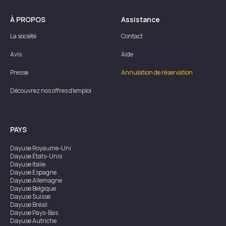
À PROPOS
Assistance
La société
Contact
Avis
Aide
Presse
Annulation de réservation
Découvrez nos offres d'emploi
PAYS
Dayuse
Royaume-Uni
Dayuse
États-Unis
Dayuse
Italie
Dayuse
Espagne
Dayuse
Allemagne
Dayuse
Belgique
Dayuse
Suisse
Dayuse
Brésil
Dayuse
Pays-Bas
Dayuse
Autriche