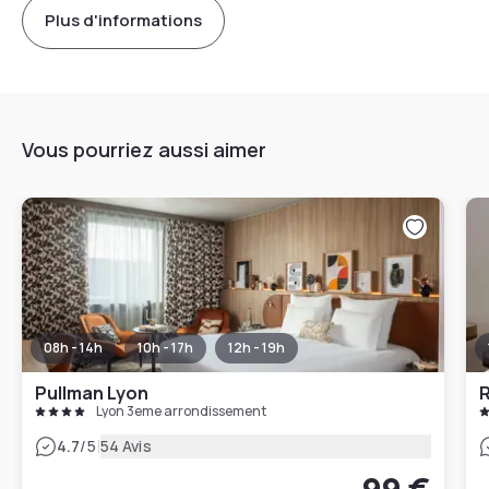
Plus d'informations
Vous pourriez aussi aimer
08h - 14h
10h - 17h
12h - 19h
Pullman Lyon
R
Lyon 3eme arrondissement
|
4.7
/5
54 Avis