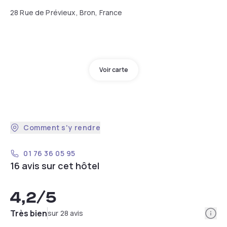
28 Rue de Prévieux, Bron, France
Voir carte
Comment s'y rendre
01 76 36 05 95
16 avis sur cet hôtel
4,2
/5
Info
Très bien
sur 28 avis