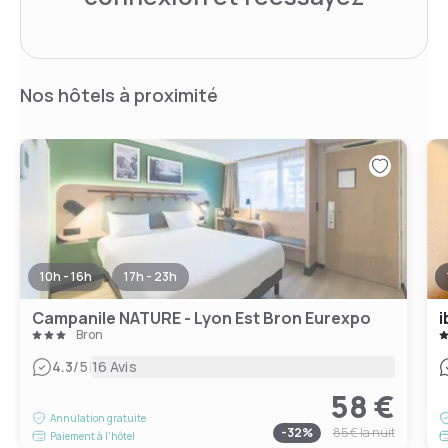
Nos hôtels à proximité
10h - 16h
17h - 23h
Campanile NATURE - Lyon Est Bron Eurexpo
i
Bron
|
4.3
/5
16 Avis
58 €
Annulation gratuite
-
32
%
85 €
la nuit
Paiement à l'hôtel