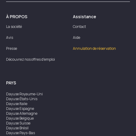
À PROPOS
Assistance
La société
Contact
Avis
Aide
Presse
Annulation de réservation
Découvrez nos offres d'emploi
PAYS
Dayuse
Royaume-Uni
Dayuse
États-Unis
Dayuse
Italie
Dayuse
Espagne
Dayuse
Allemagne
Dayuse
Belgique
Dayuse
Suisse
Dayuse
Brésil
Dayuse
Pays-Bas