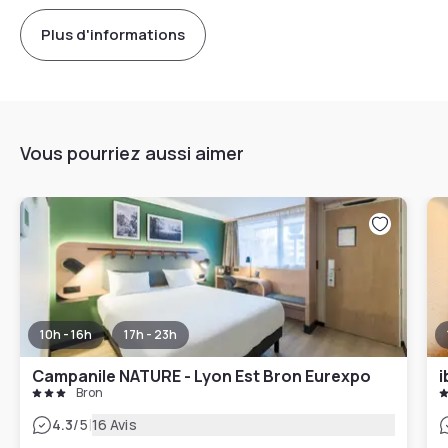
Plus d'informations
Vous pourriez aussi aimer
10h - 16h
17h - 23h
Campanile NATURE - Lyon Est Bron Eurexpo
i
Bron
|
4.3
/5
16 Avis