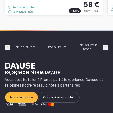
58 €
Annulation gratuite
-
32
%
85 €
la nuit
Paiement à l'hôtel
Hôtel arrivée le
Hôte
Hôtel en journée
Hôtel à l'heure
matin
Précédent
Suiv
Dayuse
Rejoignez le réseau Dayuse
Vous êtes hôtelier ? Prenez part à l’expérience Dayuse et
rejoignez notre réseau d’hôtels partenaires
Nous rejoindre
Connexion au portail