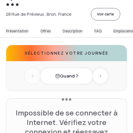
28 Rue de Prévieux, Bron, France
Voir carte
Présentation
Offres
Description
FAQ
Emplacem
SÉLECTIONNEZ VOTRE JOURNÉE
Quand ?
Previous day
Next day
Impossible de se connecter à
Internet. Vérifiez votre
connexion et réessayez