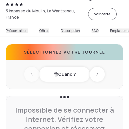
3 Impasse du Moulin, La Wantzenau,
Voir carte
France
Présentation
Offres
Description
FAQ
Emplacem
SÉLECTIONNEZ VOTRE JOURNÉE
Quand ?
Previous day
Next day
Impossible de se connecter à
Internet. Vérifiez votre
connexion et réessayez