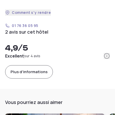
Comment s'y rendre
01 76 36 05 95
2 avis sur cet hôtel
4,9
/5
Info
Excellent
sur 4 avis
Plus d'informations
Vous pourriez aussi aimer