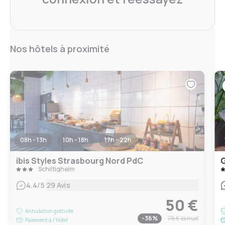
Nos hôtels à proximité
08h - 13h
10h - 18h
17h - 22h
ibis Styles Strasbourg Nord PdC
G
Schiltigheim
|
4.4
/5
29 Avis
50 €
Annulation gratuite
-
36
%
78 €
la nuit
Paiement à l'hôtel