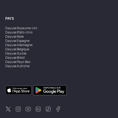
PAYS
Dayuse
Royaume-Uni
Dayuse
États-Unis
Dayuse
Italie
Dayuse
Espagne
Dayuse
Allemagne
Dayuse
Belgique
Dayuse
Suisse
Dayuse
Brésil
Dayuse
Pays-Bas
Dayuse
Autriche
Dayuse
Australie
Dayuse
Irlande
Dayuse
Hong Kong
Dayuse
Canada
Dayuse
Singapour
Dayuse
Suède
Dayuse
Thaïlande
Dayuse
Portugal
Dayuse
Corée
Dayuse
Nouvelle-Zélande
Dayuse
Turquie