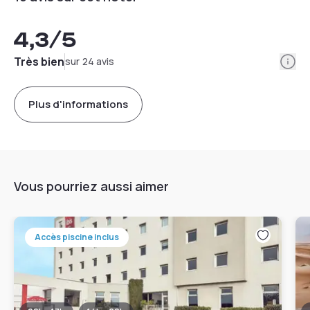
4,3
/5
Info
Très bien
sur 24 avis
Plus d'informations
Vous pourriez aussi aimer
Accès piscine inclus