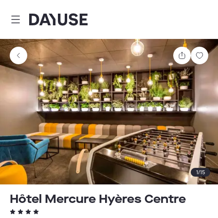
Dayuse
Partager
Enre
1
/
15
Hôtel Mercure Hyères Centre