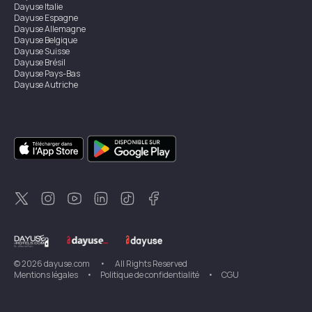
Dayuse
Italie
Dayuse
Espagne
Dayuse
Allemagne
Dayuse
Belgique
Dayuse
Suisse
Dayuse
Brésil
Dayuse
Pays-Bas
Dayuse
Autriche
Dayuse
Australie
Dayuse
Irlande
Dayuse
Hong Kong
Dayuse
Canada
Dayuse
Singapour
Dayuse
Suède
Dayuse
Thaïlande
Dayuse
Portugal
Dayuse
Corée
Dayuse
Nouvelle-Zélande
Dayuse
Turquie
©
2026
dayuse.com
•
All Rights Reserved
Mentions légales
•
Politique de confidentialité
•
CGU