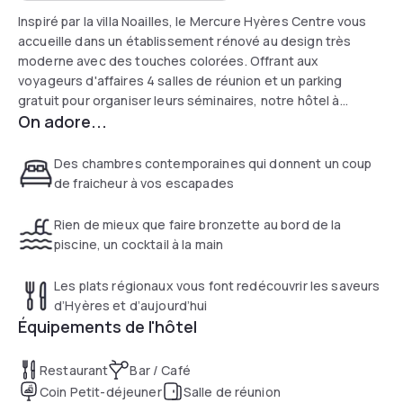
Inspiré par la villa Noailles, le Mercure Hyères Centre vous
accueille dans un établissement rénové au design très
moderne avec des touches colorées. Offrant aux
voyageurs d'affaires 4 salles de réunion et un parking
gratuit pour organiser leurs séminaires, notre hôtel à
On adore...
Hyères fait aussi la part belle à la détente. Vous pourrez
prendre le soleil sur la terrasse avec piscine, vous dépenser
dans la salle de fitness et déguster des plats régionaux et
Des chambres contemporaines qui donnent un coup
des vins de Provence dans notre bar-restaurant Victor.
de fraicheur à vos escapades
Rien de mieux que faire bronzette au bord de la
piscine, un cocktail à la main
Les plats régionaux vous font redécouvrir les saveurs
d’Hyères et d’aujourd’hui
Équipements de l'hôtel
Restaurant
Bar / Café
Coin Petit-déjeuner
Salle de réunion