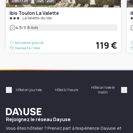
09h - 17h
14h - 20h
ibis Toulon La Valette
i
La Valette-du-Var
|
4.5
/5
8 Avis
119 €
Annulation gratuite
Paiement à l'hôtel
Hôtel arrivée le
Hôte
Hôtel en journée
Hôtel à l'heure
matin
Précédent
Suiv
Dayuse
Rejoignez le réseau Dayuse
Vous êtes hôtelier ? Prenez part à l’expérience Dayuse et