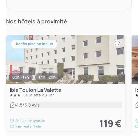
Nos hôtels à proximité
Accès piscine inclus
09h - 17h
14h - 20h
ibis Toulon La Valette
i
La Valette-du-Var
|
4.5
/5
8 Avis
119 €
Annulation gratuite
Paiement à l'hôtel