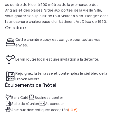
au centre de Nice, à 500 mètres de la promenade des
Anglais et des plages. Situé aux portes de la Vieille Ville,
vous goûterez au plaisir de tout visiter à pied. Plongez dans
l'atmosphère chaleureuse d'un bâtiment Art Déco de 1930
On adore...
et profitez d'un séjour luxueux dans nos chambres
confortables aux couleurs du carnaval. Besoin de soleil et
de ciel bleu ? Accordez-vous une parenthèse ressourçante
Cette chambre cosy est conçue pour toutes vos
sur notre superbe rooftop avec vue sur la ville.
envies.
Le vin rouge local est une invitation à la détente.
Rejoignez la terrasse et contemplez le ciel bleu de la
French Riviera.
Équipements de l'hôtel
Bar / Café
Business center
Salle de réunion
Ascenseur
Animaux domestiques acceptés
(
10 €
)