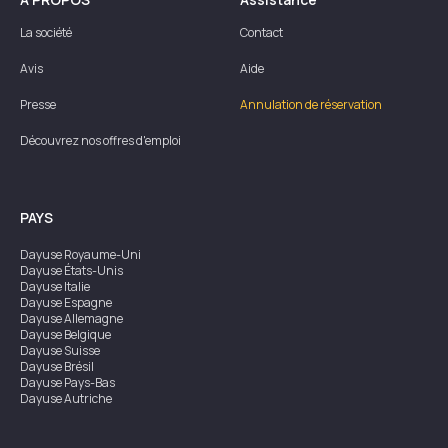
La société
Contact
Avis
Aide
Presse
Annulation de réservation
Découvrez nos offres d'emploi
PAYS
Dayuse
Royaume-Uni
Dayuse
États-Unis
Dayuse
Italie
Dayuse
Espagne
Dayuse
Allemagne
Dayuse
Belgique
Dayuse
Suisse
Dayuse
Brésil
Dayuse
Pays-Bas
Dayuse
Autriche
Dayuse
Australie
Dayuse
Irlande
Dayuse
Hong Kong