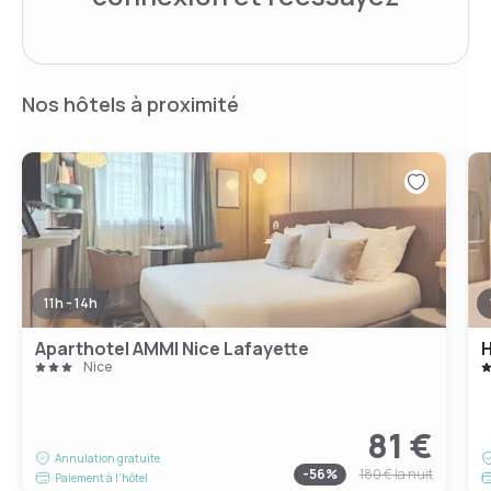
Nos hôtels à proximité
11h - 14h
Aparthotel AMMI Nice Lafayette
H
Nice
81 €
Annulation gratuite
-
56
%
180 €
la nuit
Paiement à l'hôtel