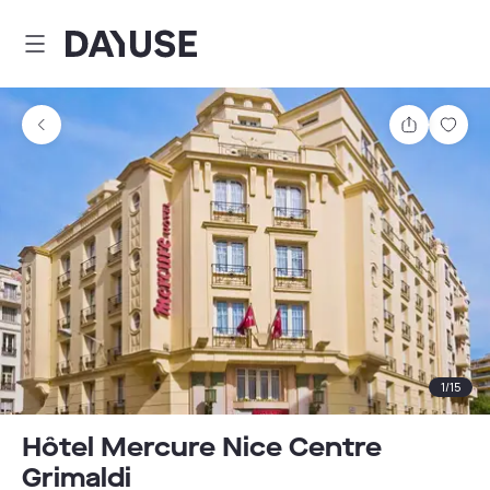
Dayuse
Partager
Enre
1
/
15
Hôtel Mercure Nice Centre
Grimaldi