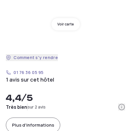
Voir carte
Comment s'y rendre
01 76 36 05 95
1 avis sur cet hôtel
4,4
/5
Info
Très bien
sur 2 avis
Plus d'informations