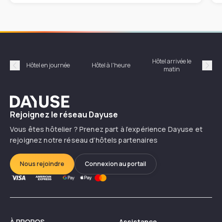
Hôtel arrivée le
Hôte
Hôtel en journée
Hôtel à l'heure
matin
Précédent
Suiv
Dayuse
Rejoignez le réseau Dayuse
Vous êtes hôtelier ? Prenez part à l’expérience Dayuse et
rejoignez notre réseau d’hôtels partenaires
Nous rejoindre
Connexion au portail
À PROPOS
Assistance