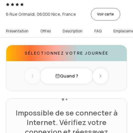
6 Rue Grimaldi, 06000 Nice, France
Voir carte
Présentation
Offres
Description
FAQ
Emplacem
SÉLECTIONNEZ VOTRE JOURNÉE
Quand ?
Previous day
Next day
Impossible de se connecter à
Internet. Vérifiez votre
connexion et réessayez