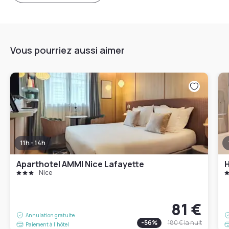
Vous pourriez aussi aimer
11h - 14h
Aparthotel AMMI Nice Lafayette
H
Nice
81 €
Annulation gratuite
-
56
%
180 €
la nuit
Paiement à l'hôtel