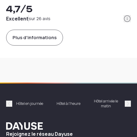
4,7
/5
Info
Excellent
sur 26 avis
Plus d'informations
Hôtel arrivée le
Hôte
Hôtel en journée
Hôtel à l'heure
matin
Précédent
Suiv
Dayuse
Rejoignez le réseau Dayuse