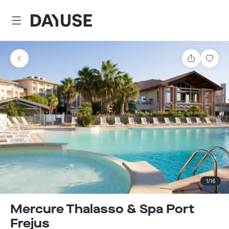
Dayuse
Partager
Enre
1
/
16
Mercure Thalasso & Spa Port
Frejus