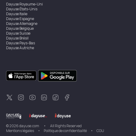
Dayuse
Royaume-Uni
Dayuse
États-Unis
Dayuse
Italie
Dayuse
Espagne
Dayuse
Allemagne
Dayuse
Belgique
Dayuse
Suisse
Dayuse
Brésil
Dayuse
Pays-Bas
Dayuse
Autriche
Dayuse
Australie
Dayuse
Irlande
Dayuse
Hong Kong
Dayuse
Canada
Dayuse
Singapour
Dayuse
Suède
Dayuse
Thaïlande
Dayuse
Portugal
Dayuse
Corée
Dayuse
Nouvelle-Zélande
Dayuse
Turquie
©
2026
dayuse.com
•
All Rights Reserved
Mentions légales
•
Politique de confidentialité
•
CGU