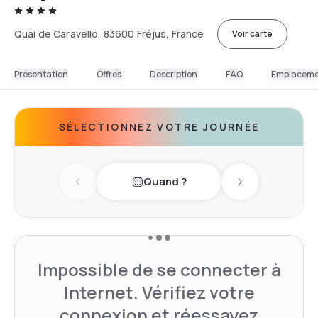
Quai de Caravello, 83600 Fréjus, France
Voir carte
Présentation
Offres
Description
FAQ
Emplacem
SÉLECTIONNEZ VOTRE JOURNÉE
Quand ?
Previous day
Next day
Impossible de se connecter à
Internet. Vérifiez votre
connexion et réessayez