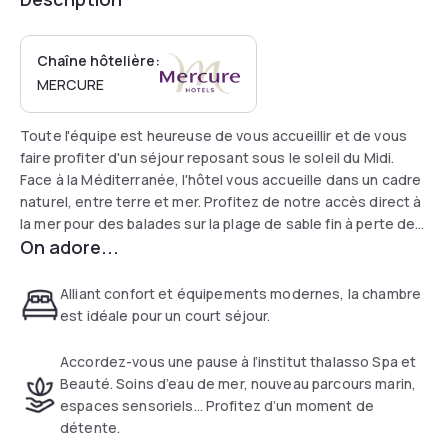
Chaîne hôtelière:
MERCURE
Toute l'équipe est heureuse de vous accueillir et de vous
faire profiter d'un séjour reposant sous le soleil du Midi.
Face à la Méditerranée, l'hôtel vous accueille dans un cadre
naturel, entre terre et mer. Profitez de notre accès direct à
la mer pour des balades sur la plage de sable fin à perte de
On adore...
vue. Notre Institut Thalasso et Spa entièrement rénové
vous accueille tous les jours et propose des soins marins,
des soins esthétiques et des massages.
Alliant confort et équipements modernes, la chambre
est idéale pour un court séjour.
Accordez-vous une pause à l’institut thalasso Spa et
Beauté. Soins d’eau de mer, nouveau parcours marin,
espaces sensoriels… Profitez d’un moment de
détente.