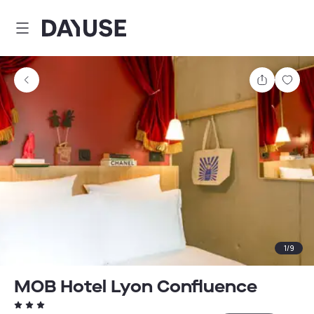
Dayuse
Partager
Enre
1
/
9
MOB Hotel Lyon Confluence