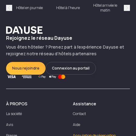
Hôtel arrivée le
Hôte
Hôtel en journée
Hôtel à l'heure
matin
Précédent
Suiv
Dayuse
Rejoignez le réseau Dayuse
Vous êtes hôtelier ? Prenez part à l’expérience Dayuse et
rejoignez notre réseau d’hôtels partenaires
Nous rejoindre
Connexion au portail
À PROPOS
Assistance
La société
Contact
Avis
Aide
Presse
Annulation de réservation