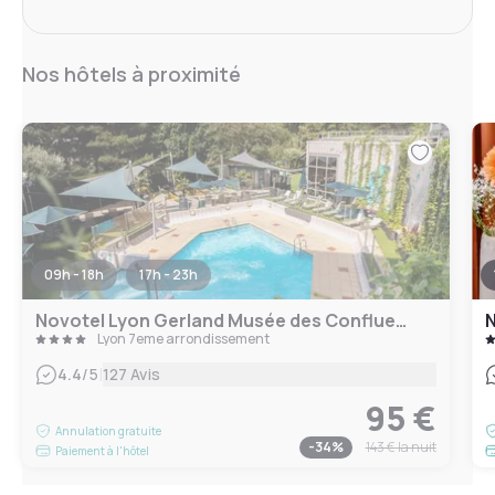
Nos hôtels à proximité
09h - 18h
17h - 23h
Novotel Lyon Gerland Musée des Confluences
Lyon 7eme arrondissement
|
4.4
/5
127 Avis
95 €
Annulation gratuite
-
34
%
143 €
la nuit
Paiement à l'hôtel