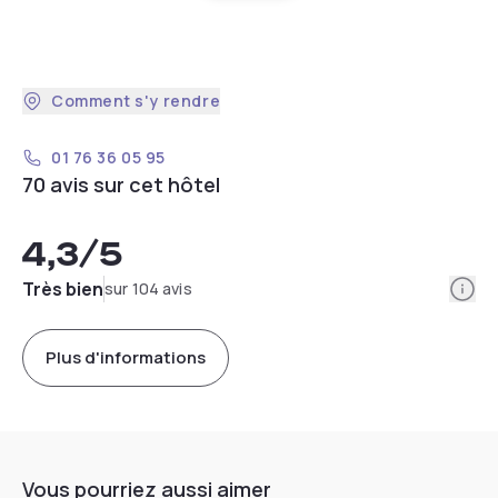
Comment s'y rendre
01 76 36 05 95
70 avis sur cet hôtel
4,3
/5
Info
Très bien
sur 104 avis
Plus d'informations
Vous pourriez aussi aimer