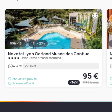
09h - 18h
17h - 23h
Novotel Lyon Gerland Musée des Confluences
Lyon 7eme arrondissement
|
4.4
/5
127 Avis
95 €
Annulation gratuite
-
34
%
143 €
la nuit
Paiement à l'hôtel