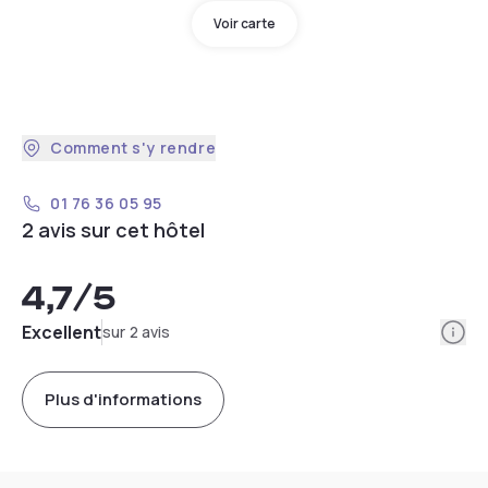
Voir carte
Comment s'y rendre
01 76 36 05 95
2 avis sur cet hôtel
4,7
/5
Info
Excellent
sur 2 avis
Plus d'informations