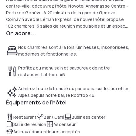
centre-ville, découvrez l'hôtel Novotel Annemasse Centre -
Porte de Genève. A 20 minutes de la gare de Genève
Cornavin avec le Léman Express, ce nouvel hôtel propose
102 chambres, 3 salles de réunion modulables et un espace
On adore...
de fitness. Profitez du bar le Rooftop 46 au 8ème étage
pour un moment convivial avec vue sur les Alpes et le Jura.
Savourez une cuisine saine à base de produits frais
Nos chambres sont à la fois lumineuses, insonorisées,
préparée par le chef de notre restaurant le Latitude 46.
modernes et fonctionnelles.
Profitez du menu sain et savoureux de notre
restaurant Latitude 46.
Admirez toute la beauté du panorama sur le Jura et les
Alpes depuis notre bar, le Rooftop 46.
Équipements de l'hôtel
Restaurant
Bar / Café
Business center
Salle de réunion
Ascenseur
Animaux domestiques acceptés