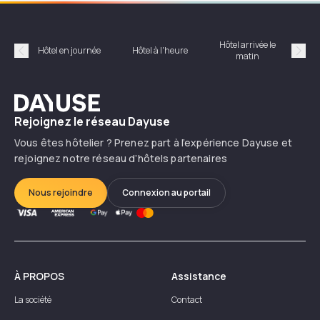
Hôtel arrivée le
Hôte
Hôtel en journée
Hôtel à l'heure
matin
Précédent
Suiv
Dayuse
Rejoignez le réseau Dayuse
Vous êtes hôtelier ? Prenez part à l’expérience Dayuse et
rejoignez notre réseau d’hôtels partenaires
Nous rejoindre
Connexion au portail
À PROPOS
Assistance
La société
Contact