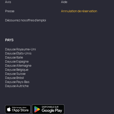
Avis
Aide
Presse
Annulation de réservation
Découvrez nos offres d'emploi
PAYS
Dayuse
Royaume-Uni
Dayuse
États-Unis
Dayuse
Italie
Dayuse
Espagne
Dayuse
Allemagne
Dayuse
Belgique
Dayuse
Suisse
Dayuse
Brésil
Dayuse
Pays-Bas
Dayuse
Autriche
Dayuse
Australie
Dayuse
Irlande
Dayuse
Hong Kong
Dayuse
Canada
Dayuse
Singapour
Dayuse
Suède