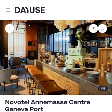
Dayuse
Partager
Enre
1
/
18
Novotel Annemasse Centre
Geneva Port