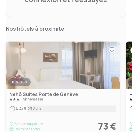
Nos hôtels à proximité
10h - 16h
Nehô Suites Porte de Genève
Annemasse
|
4.4
/5
23 Avis
73 €
Annulation gratuite
Paiement à l'hôtel