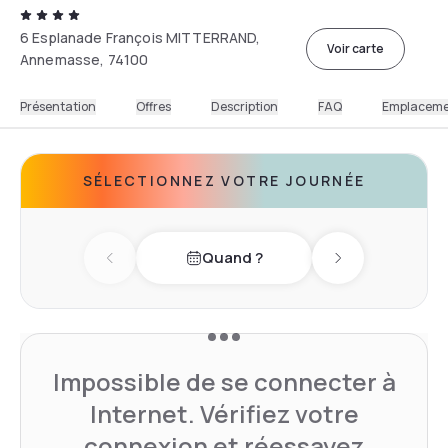
6 Esplanade François MITTERRAND,
Voir carte
Annemasse, 74100
Présentation
Offres
Description
FAQ
Emplacem
SÉLECTIONNEZ VOTRE JOURNÉE
Quand ?
Previous day
Next day
Impossible de se connecter à
Internet. Vérifiez votre
connexion et réessayez