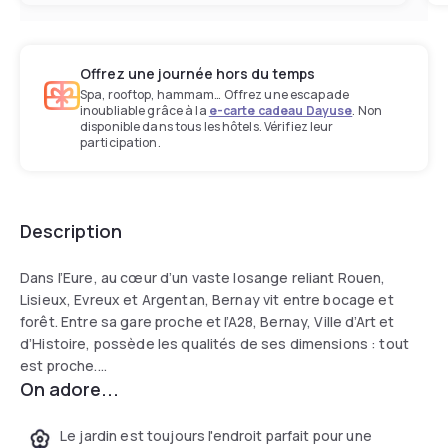
Offrez une journée hors du temps
Spa, rooftop, hammam… Offrez une escapade
inoubliable grâce à la
e-carte cadeau Dayuse
. Non
disponible dans tous les hôtels. Vérifiez leur
participation.
Description
Dans l’Eure, au cœur d’un vaste losange reliant Rouen,
Lisieux, Evreux et Argentan, Bernay vit entre bocage et
forêt. Entre sa gare proche et l’A28, Bernay, Ville d’Art et
d’Histoire, possède les qualités de ses dimensions : tout
est proche.
On adore...
À l’agrément de 51 chambres dont 2 chambres PMR,
confortables, d’un bar, d’une équipe chaleureuse et
Le jardin est toujours l'endroit parfait pour une