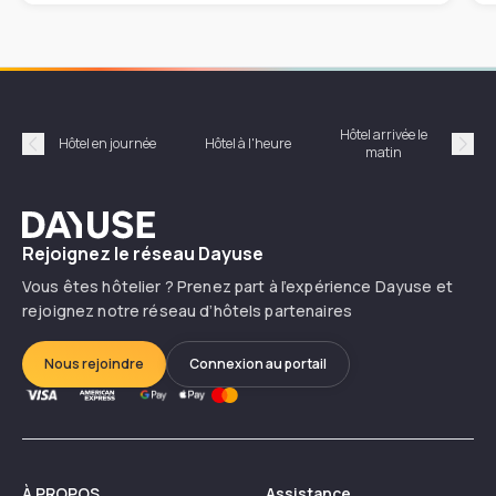
Hôtel arrivée le
Hôte
Hôtel en journée
Hôtel à l'heure
matin
Précédent
Suiv
Dayuse
Rejoignez le réseau Dayuse
Vous êtes hôtelier ? Prenez part à l’expérience Dayuse et
rejoignez notre réseau d’hôtels partenaires
Nous rejoindre
Connexion au portail
À PROPOS
Assistance