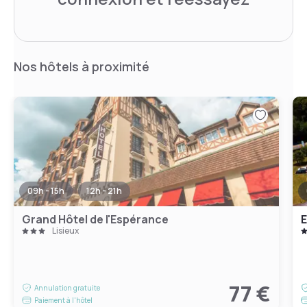
Nos hôtels à proximité
09h - 15h
12h - 21h
Grand Hôtel de l'Espérance
E
Lisieux
77 €
Annulation gratuite
Paiement à l'hôtel