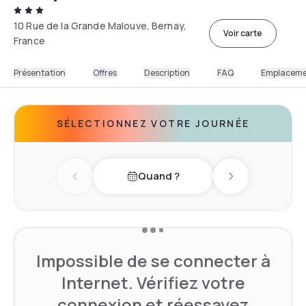
10 Rue de la Grande Malouve, Bernay,
Voir carte
France
Présentation
Offres
Description
FAQ
Emplacem
SÉLECTIONNEZ VOTRE JOURNÉE
Quand ?
Previous day
Next day
Impossible de se connecter à
Internet. Vérifiez votre
connexion et réessayez