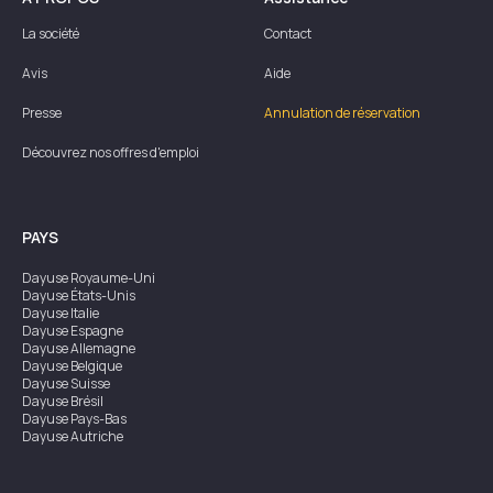
La société
Contact
Avis
Aide
Presse
Annulation de réservation
Découvrez nos offres d'emploi
PAYS
Dayuse
Royaume-Uni
Dayuse
États-Unis
Dayuse
Italie
Dayuse
Espagne
Dayuse
Allemagne
Dayuse
Belgique
Dayuse
Suisse
Dayuse
Brésil
Dayuse
Pays-Bas
Dayuse
Autriche
Dayuse
Australie
Dayuse
Irlande
Dayuse
Hong Kong