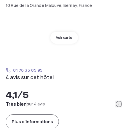
10 Rue de la Grande Malouve, Bernay, France
Voir carte
01 76 36 05 95
4 avis sur cet hôtel
4,1
/5
Info
Très bien
sur 4 avis
Plus d'informations