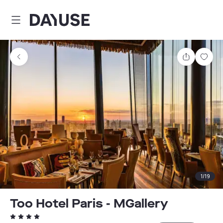
Dayuse
Partager
Enre
1
/
19
Too Hotel Paris - MGallery