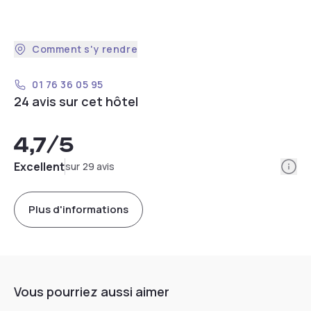
Comment s'y rendre
01 76 36 05 95
24 avis sur cet hôtel
4,7
/5
Info
Excellent
sur 29 avis
Plus d'informations
Vous pourriez aussi aimer