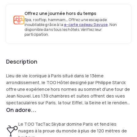
Offrez une journée hors du temps
Spa, rooftop, hammam… Offrez une escapade
inoubliable grâce à la
e-carte cadeau Dayuse
. Non
disponible dans tous les hôtels. Vérifiez leur
participation.
Description
Lieu de vie iconique à Paris situé dans le 13ème
arrondissement, le TOO Hôtel designé par Philippe Starck
offre une expérience hors normes au sommet d'une tour de
Jean Nouvel. Les 139 chambres et suites offrent des vues
spectaculaires sur Paris, la tour Eiffel, la Seine et le rendent
On adore...
idéal pour des séjours loisir ou business. Un restaurant
panoramique, un skybar festif et plus haut rooftop de Paris
ainsi qu'un spa avec jacuzzi extérieur et 4 salles de réunion
Le TOO TacTac Skybar domine Paris et fend les
viennent compléter son offre inédite.
nuages à la proue du monde à plus de 120 mètres de