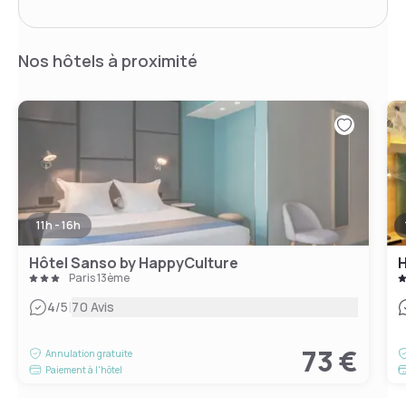
Nos hôtels à proximité
11h - 16h
Hôtel Sanso by HappyCulture
H
Paris 13ème
|
4
/5
70 Avis
73 €
Annulation gratuite
Paiement à l'hôtel