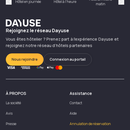
Hôtel en journée
Hôtel à l'heure
matin
Précédent
Suiv
Dayuse
Rejoignez le réseau Dayuse
Vous êtes hôtelier ? Prenez part à l’expérience Dayuse et
rejoignez notre réseau d’hôtels partenaires
Nous rejoindre
Connexion au portail
À PROPOS
Assistance
La société
Contact
Avis
Aide
Presse
Annulation de réservation