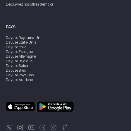
Découvrez nos offres d'emploi
PAYS
Dayuse
Royaume-Uni
Dayuse
États-Unis
Dayuse
Italie
Dayuse
Espagne
Dayuse
Allemagne
Dayuse
Belgique
Dayuse
Suisse
Dayuse
Brésil
Dayuse
Pays-Bas
Dayuse
Autriche
Dayuse
Australie
Dayuse
Irlande
Dayuse
Hong Kong
Dayuse
Canada
Dayuse
Singapour
Dayuse
Suède
Dayuse
Thaïlande
Dayuse
Portugal
Dayuse
Corée
Dayuse
Nouvelle-Zélande