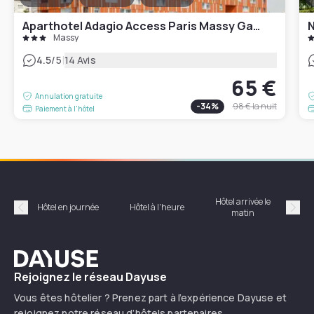
Aparthotel Adagio Access Paris Massy Gare TGV
N
Massy
|
4.5
/5
14 Avis
65 €
Annulation gratuite
-
34
%
98 €
la nuit
Paiement à l'hôtel
Hôtel arrivée le
Hôte
Hôtel en journée
Hôtel à l'heure
matin
Précédent
Suiv
Dayuse
Rejoignez le réseau Dayuse
Vous êtes hôtelier ? Prenez part à l’expérience Dayuse et
rejoignez notre réseau d’hôtels partenaires