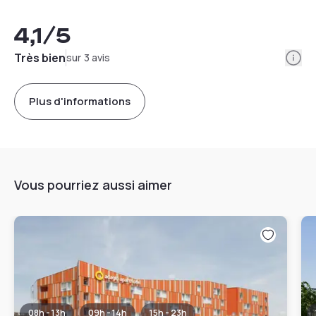
4,1
/5
Info
Très bien
sur 3 avis
Plus d'informations
Vous pourriez aussi aimer
08h - 13h
09h - 14h
15h - 23h