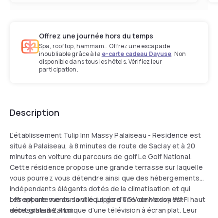
Offrez une journée hors du temps
Spa, rooftop, hammam… Offrez une escapade
inoubliable grâce à la
e-carte cadeau Dayuse
. Non
disponible dans tous les hôtels. Vérifiez leur
participation.
Description
L'établissement Tulip Inn Massy Palaiseau - Residence est
situé à Palaiseau, à 8 minutes de route de Saclay et à 20
minutes en voiture du parcours de golf Le Golf National.
Cette résidence propose une grande terrasse sur laquelle
vous pourrez vous détendre ainsi que des hébergements
indépendants élégants dotés de la climatisation et qui
offrent une vue sur la ville. La gare TGV de Massy est
Les appartements sont équipés d'une connexion Wi-Fi haut
accessible à 2,7 km.
débit gratuite ainsi que d'une télévision à écran plat. Leur