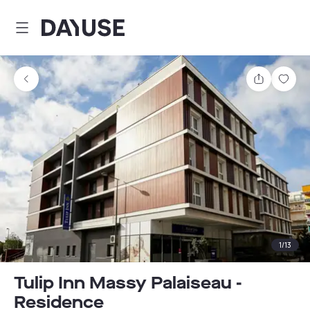
Dayuse
Partager
Enre
1
/
13
Tulip Inn Massy Palaiseau -
Residence