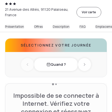
21 Avenue des Alliés, 91120 Palaiseau,
Voir carte
France
Présentation
Offres
Description
FAQ
Emplacem
SÉLECTIONNEZ VOTRE JOURNÉE
Quand ?
Previous day
Next day
Impossible de se connecter à
Internet. Vérifiez votre
connexion et réessayez