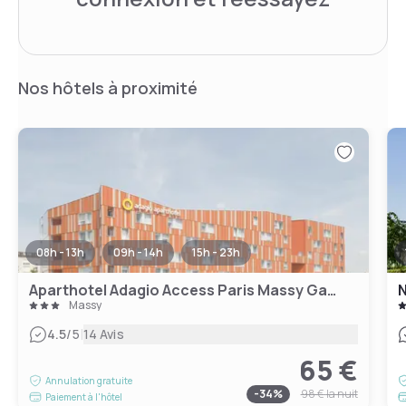
Nos hôtels à proximité
08h - 13h
09h - 14h
15h - 23h
Aparthotel Adagio Access Paris Massy Gare TGV
N
Massy
|
4.5
/5
14 Avis
65 €
Annulation gratuite
-
34
%
98 €
la nuit
Paiement à l'hôtel