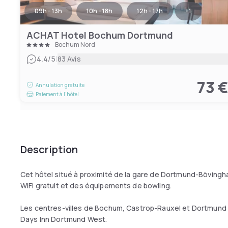
09h - 13h
10h - 18h
12h - 17h
+
1
ACHAT Hotel Bochum Dortmund
Bochum Nord
|
4.4
/5
83 Avis
73 
Annulation gratuite
Paiement à l'hôtel
Description
Cet hôtel situé à proximité de la gare de Dortmund-Bövi
WiFi gratuit et des équipements de bowling.
Les centres-villes de Bochum, Castrop-Rauxel et Dortmund 
Days Inn Dortmund West.