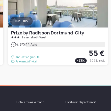
10h - 18h
Prize by Radisson Dortmund-City
Innenstadt-West
|
4.8
/5
14 Avis
55 €
€
Annulation gratuite
-
33
%
82 €
la nuit
Paiement à l'hôtel
Hôtel arrivée le matin
Hôtel avec départ tardif