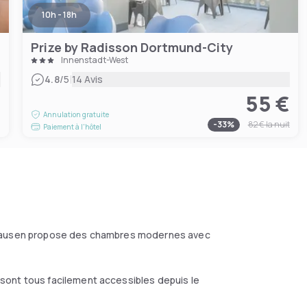
10h - 18h
Prize by Radisson Dortmund-City
Innenstadt-West
|
4.8
/5
14 Avis
55 €
€
Annulation gratuite
-
33
%
82 €
la nuit
Paiement à l'hôtel
nghausen propose des chambres modernes avec
sont tous facilement accessibles depuis le