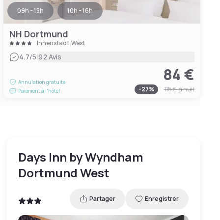
09h - 15h
10h - 16h
NH Dortmund
Innenstadt-West
|
4.7
/5
92 Avis
84 €
Annulation gratuite
-
27
%
115 €
la nuit
Paiement à l'hôtel
Days Inn by Wyndham
Dortmund West
Partager
Enregistrer