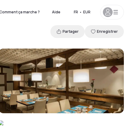
Comment ça marche ?
Aide
FR
•
EUR
Partager
Enregistrer