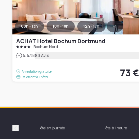
09h - 13h
10h - 18h
12h - 17h
+
1
ACHAT Hotel Bochum Dortmund
Bochum Nord
|
4.4
/5
83 Avis
73 
Annulation gratuite
Paiement à l'hôtel
Hôtel en journée
Hôtel à l'heure
Précédent