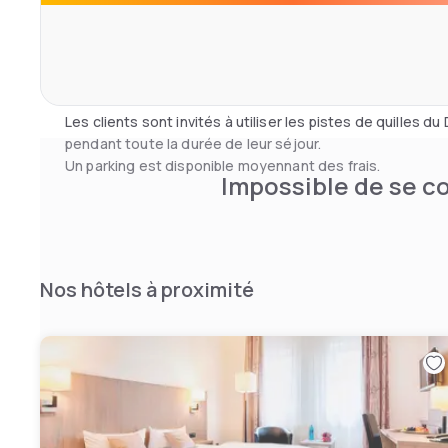
Le coin affaires de l'hôtel offre également une connexion
heures sur 24 est disponible à la réception.
Une salle de conférence pouvant accueillir jusqu'à 20 p
disponible à l'hôtel.
Les clients sont invités à utiliser les pistes de quilles 
pendant toute la durée de leur séjour.
Un parking est disponible moyennant des frais.
Impossible de se co
Nos hôtels à proximité