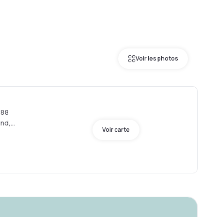
Voir les photos
388
nd,
Voir carte