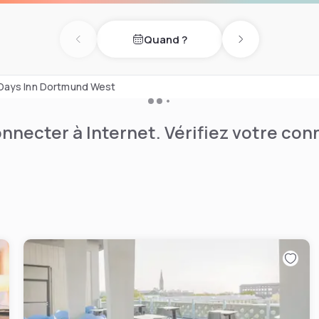
 WiFi gratuite. Un service 24
Quand ?
articipants est également
Previous day
Next day
du Days Inn Dortmund West
nnecter à Internet. Vérifiez votre co