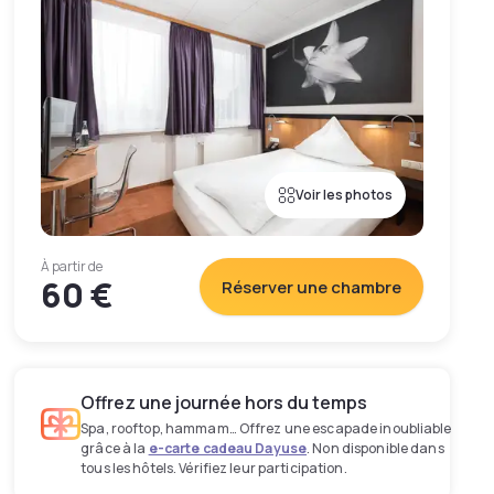
Voir les photos
À partir de
60 €
Réserver une chambre
Offrez une journée hors du temps
Spa, rooftop, hammam… Offrez une escapade inoubliable
grâce à la
e-carte cadeau Dayuse
. Non disponible dans
tous les hôtels. Vérifiez leur participation.