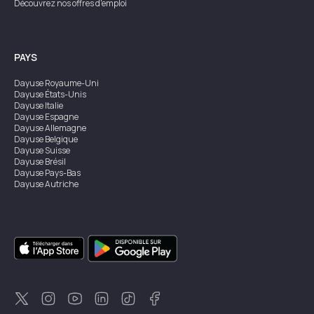
Découvrez nos offres d'emploi
PAYS
Dayuse
Royaume-Uni
Dayuse
États-Unis
Dayuse
Italie
Dayuse
Espagne
Dayuse
Allemagne
Dayuse
Belgique
Dayuse
Suisse
Dayuse
Brésil
Dayuse
Pays-Bas
Dayuse
Autriche
Dayuse
Australie
Dayuse
Irlande
Dayuse
Hong Kong
Dayuse
Canada
Dayuse
Singapour
Dayuse
Suède
Dayuse
Thaïlande
Dayuse
Portugal
Dayuse
Corée
Dayuse
Nouvelle-Zélande
Dayuse
Turquie