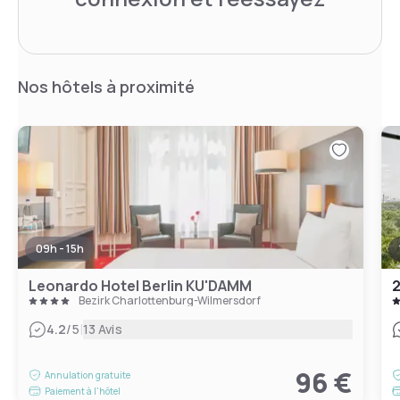
Nos hôtels à proximité
09h - 15h
Leonardo Hotel Berlin KU'DAMM
2
Bezirk Charlottenburg-Wilmersdorf
|
4.2
/5
13 Avis
96 €
Annulation gratuite
Paiement à l'hôtel