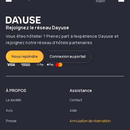
matin
Précédent
Suiv
Dayuse
Rejoignez le réseau Dayuse
Vous êtes hôtelier ? Prenez part à l’expérience Dayuse et
rejoignez notre réseau d’hôtels partenaires
Nous rejoindre
Connexion au portail
À PROPOS
Assistance
La société
Contact
Avis
Aide
Presse
Annulation de réservation