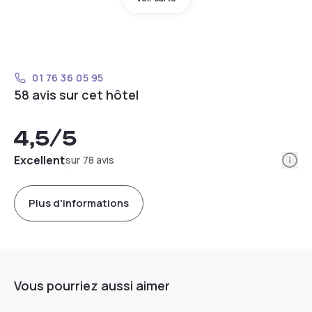
01 76 36 05 95
58 avis sur cet hôtel
4,5
/5
Info
Excellent
sur 78 avis
Plus d'informations
Vous pourriez aussi aimer