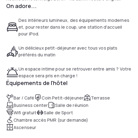
On adore...
modern interiors with wooden floors. All rooms are air-
conditioned and include a bathroom with rain shower, a
bathrobe and Aveda toiletries.
Des intérieurs lumineux, des équipements modernes
et, pour rester dans le coup, une station d'accueil
Guests will find an iPod dock in each room as well as 32-inch
pour iPod.
flat-screen TV with international channels and 3 free Sky
satellite channels. Landline calls are free within Germany
Un délicieux petit-déjeuner avec tous vos plats
and 18 other countries including China and the USA, and
préférés du matin
tea/coffee facilities are also provided.
Un espace intime pour se retrouver entre amis ? Votre
espace sera pris en charge !
Équipements de l'hôtel
Bar / Café
Coin Petit-déjeuner
Terrasse
Business center
Salle de réunion
Wifi gratuit
Salle de Sport
Chambre accès PMR (sur demande)
Ascenseur