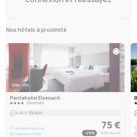
Nos hôtels à proximité
09h - 15h
Pentahotel Eisenach
B
Stedtfeld
|
4.5
/5
39 Avis
75 €
Annulation gratuite
-
29
%
105 €
la nuit
Paiement à l'hôtel