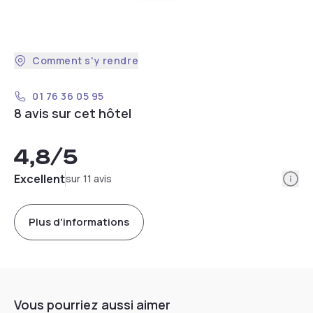
Comment s'y rendre
01 76 36 05 95
8 avis sur cet hôtel
4,8
/5
Info
Excellent
sur 11 avis
Plus d'informations
Vous pourriez aussi aimer