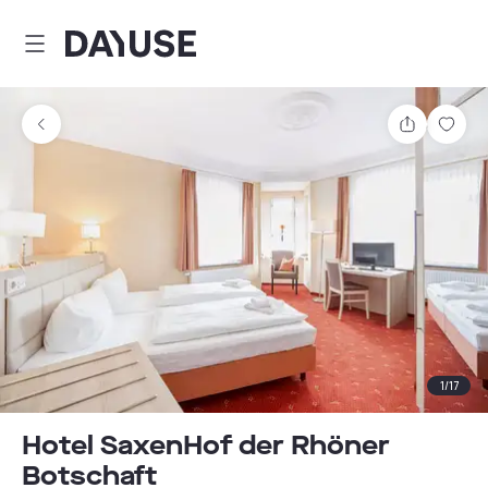
Dayuse
Partager
Enre
1
/
17
Hotel SaxenHof der Rhöner
Botschaft