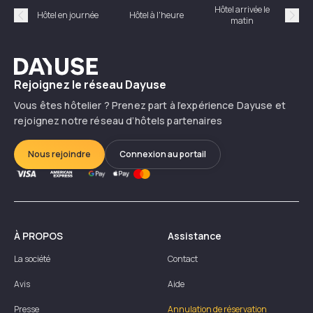
Hôtel arrivée le
Hôte
Hôtel en journée
Hôtel à l'heure
matin
Précédent
Suiv
Dayuse
Rejoignez le réseau Dayuse
Vous êtes hôtelier ? Prenez part à l’expérience Dayuse et
rejoignez notre réseau d’hôtels partenaires
Nous rejoindre
Connexion au portail
À PROPOS
Assistance
La société
Contact
Avis
Aide
Presse
Annulation de réservation