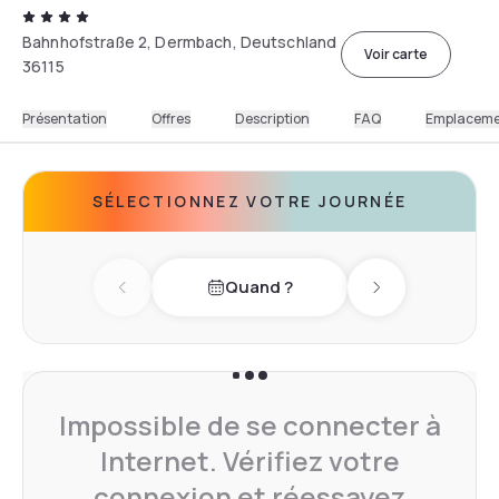
Bahnhofstraße 2, Dermbach, Deutschland
Voir carte
36115
Présentation
Offres
Description
FAQ
Emplacem
SÉLECTIONNEZ VOTRE JOURNÉE
Quand ?
Previous day
Next day
Impossible de se connecter à
Internet. Vérifiez votre
connexion et réessayez